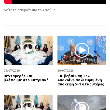
Αθλητισμός
Geek
Δείτε τα στιγμιότυπα του αγώνα
Κύπρος
Νέα
Ελλάδα
Κινητά-tablets
Διεθνή
Social
Κληρώσεις Allwyn
Αυτοκίνηση
Οικονομική
Αφιερώματα
Οικονομία
Πολιτική
Real Estate
Οικονομία
Επιχειρήσεις
Γενικά
Αγορές
Αναδρομές
29/07/2026
29/07/2026
Πενταμερής και…
Επιβεβαίωση «Κ» -
Money Review
Πρόσωπα
βλέπουμε στο Κυπριακό
Ανακοίνωσε διευρυμένη
AstroBank Properties
Περιβάλλον
σύσκεψη 5+1 ο Γκουτέρες
Trends
Good Life
Ενέργεια
Γυναίκα
Ναυτιλία
Showbiz