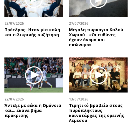
Περιβάλλον
Ταξίδια
Ελλάδα
Συνταγές
Κόσμος
Έξοδος
28/07/2026
27/07/2026
Παράξενα
Media
Πρόεδρος: Ήταν μία καλή
Μεγάλη πυρκαγιά Καλού
και ειλικρινής συζήτηση
Χωριού - «Οι ευθύνες
Πολιτισμός
Εκπομπές
έχουν όνομα και
Σινεμά
Wine routes
επώνυμο»
Θέατρο-Χορός
Podcasts
Μουσική
Uncut
Εικαστικά
Προσφορές
Βιβλίο
Προσωπικότητες στην ''Κ''
Χειρόγραφα
Επιστολές
22/07/2026
13/07/2026
Άντεξε με δέκα η Ομόνοια
Τιμητικό βραβείο στους
και... έκανε βήμα
πυρόπληκτους
πρόκρισης
κοινοτάρχες της ορεινής
Λεμεσού