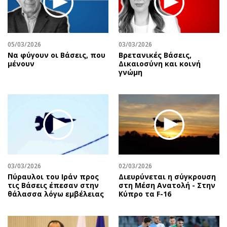
Περιβάλλον
Ταξίδια
Ελλάδα
Συνταγές
Κόσμος
Έξοδος
05/03/2026
03/03/2026
Παράξενα
Media
Να φύγουν οι Βάσεις, που
Βρετανικές Βάσεις,
Πολιτισμός
Εκπομπές
μένουν
Δικαιοσύνη και κοινή
γνώμη
Σινεμά
Wine routes
Θέατρο-Χορός
Podcasts
Μουσική
Uncut
Εικαστικά
Προσφορές
Βιβλίο
Προσωπικότητες στην ''Κ''
Χειρόγραφα
Επιστολές
03/03/2026
02/03/2026
Πύραυλοι του Ιράν προς
Διευρύνεται η σύγκρουση
τις Βάσεις έπεσαν στην
στη Μέση Ανατολή - Στην
θάλασσα λόγω εμβέλειας
Κύπρο τα F-16