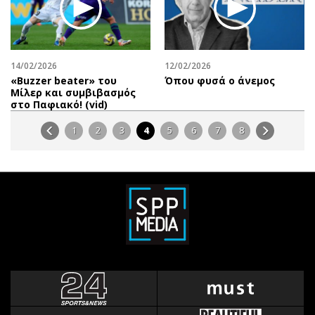
14/02/2026
12/02/2026
«Βuzzer beater» του
Όπου φυσά ο άνεμος
Μίλερ και συμβιβασμός
στο Παφιακό! (vid)
1
2
3
4
5
6
7
8