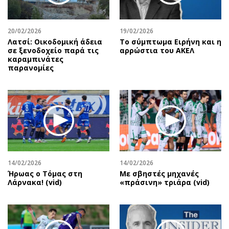
20/02/2026
19/02/2026
Λατσί: Οικοδομική άδεια
Το σύμπτωμα Ειρήνη και η
σε ξενοδοχείο παρά τις
αρρώστια του ΑΚΕΛ
καραμπινάτες
παρανομίες
14/02/2026
14/02/2026
Ήρωας ο Τόμας στη
Με σβηστές μηχανές
Λάρνακα! (vid)
«πράσινη» τριάρα (vid)