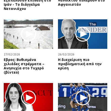
εξαπέλυσαν επίθεση στο
«ανοικτού πολέμου» στο
Ιράν - Το διάγγελμα
Αφγανιστάν
Νετανιάχου
27/02/2026
26/02/2026
Εβρος: Βυθισμένα
Η διαχείριση πιο
χιλιάδες στρέμματα –
προβληματική από την
Ανησυχία στο Τυχερό
κρίση
(βίντεο)