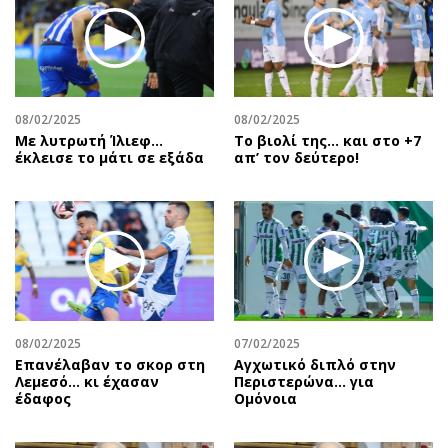
08/02/2025
08/02/2025
Με λυτρωτή Ίλιεφ…
Το βιολί της… και στο +7
έκλεισε το μάτι σε εξάδα
απ’ τον δεύτερο!
08/02/2025
07/02/2025
Επανέλαβαν το σκορ στη
Αγχωτικό διπλό στην
Λεμεσό… κι έχασαν
Περιστερώνα… για
έδαφος
Ομόνοια