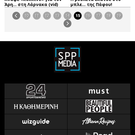
Άρη… στη Λάρνακα (vid)
μπλε… της Πάφου!
10
11
12
13
14
15
16
17
18
19