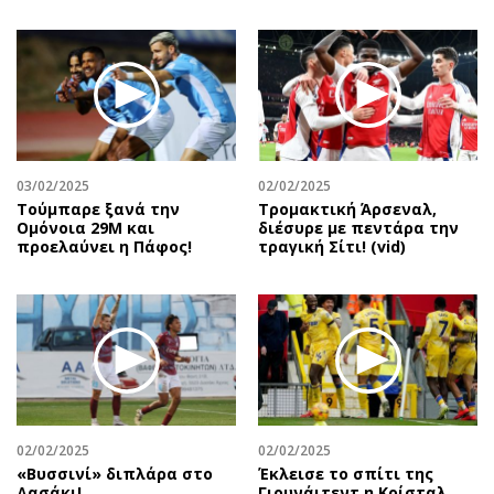
03/02/2025
02/02/2025
Τούμπαρε ξανά την
Τρομακτική Άρσεναλ,
Ομόνοια 29Μ και
διέσυρε με πεντάρα την
προελαύνει η Πάφος!
τραγική Σίτι! (vid)
02/02/2025
02/02/2025
«Βυσσινί» διπλάρα στο
Έκλεισε το σπίτι της
Δασάκι!
Γιουνάιτεντ η Κρίσταλ