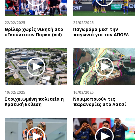
Περιβάλλον
Ταξίδια
Ελλάδα
Συνταγές
Κόσμος
Έξοδος
22/02/2025
21/02/2025
Παράξενα
Media
Θρίλερ χωρίς νικητή στο
Παγωμάρα μεσ' την
«Γκούντισον Παρκ» (vid)
παγωνιά για τον ΑΠΟΕΛ
Πολιτισμός
Εκπομπές
Σινεμά
Wine routes
Θέατρο-Χορός
Podcasts
Μουσική
Uncut
Εικαστικά
Προσφορές
Βιβλίο
Προσωπικότητες στην ''Κ''
Χειρόγραφα
Επιστολές
19/02/2025
16/02/2025
Στοιχειωμένη πολιτεία η
Νομιμοποιούν τις
Κρατική Eκθεση
παρανομίες στο Λατσί