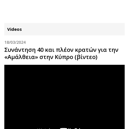
ΕΓΓΡΑΦΗ
ΕΙΣΟΔΟΣ
Videos
18/03/2024
ΚΑΤΗΓΟΡΙΕΣ
ΣΥΝΔΕΣΗ
Συνάντηση 40 και πλέον κρατών για την
«Αμάλθεια» στην Κύπρο (βίντεο)
Κύπρος
Απόψεις
Παιδεία
Αρθρογραφία
Υγεία
The Hill
Πολιτική
Υγεία
Βουλευτικές 2026
Αγγελίες
Εκλογές 2024
Ενοικιάζονται
Προεδρικές 2023
Πωλούνται
Δημοσκοπήσεις
Ζητούν εργασία
Διπλωματία
Θέσεις εργασίας