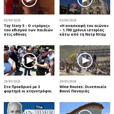
Περιβάλλον
Ταξίδια
Ελλάδα
Συνταγές
Κόσμος
Έξοδος
02/06/2026
02/06/2026
Παράξενα
Media
Toy Story 5 - O «τρόμος»
«Η ανασκαφή του αιώνα»
του εθισμού των παιδιών
– 1.700 χρόνια ιστορίας
Πολιτισμός
Εκπομπές
στις οθόνες
κάτω από τη Νοτρ Νταμ
Σινεμά
Wine routes
Θέατρο-Χορός
Podcasts
Μουσική
Uncut
Εικαστικά
Προσφορές
Βιβλίο
Προσωπικότητες στην ''Κ''
Χειρόγραφα
Επιστολές
29/05/2026
29/05/2026
Στο Προεδρικό με 3
Wine Routes: Οινοποιείο
φορτηγά οι κτηνοτρόφοι
Βουνί Παναγιάς