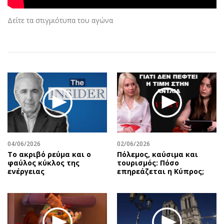
Αθλητισμός
Geek
Δείτε τα στιγμιότυπα του αγώνα
Κύπρος
Νέα
Ελλάδα
Κινητά-tablets
Διεθνή
Social
Κληρώσεις Allwyn
Αυτοκίνηση
Οικονομική
Αφιερώματα
Οικονομία
Πολιτική
Real Estate
Οικονομία
Επιχειρήσεις
Γενικά
Αγορές
Αναδρομές
04/06/2026
02/06/2026
Το ακριβό ρεύμα και ο
Πόλεμος, καύσιμα και
Money Review
Πρόσωπα
φαύλος κύκλος της
τουρισμός: Πόσο
AstroBank Properties
Περιβάλλον
ενέργειας
επηρεάζεται η Κύπρος;
Trends
Good Life
Ενέργεια
Γυναίκα
Ναυτιλία
Showbiz