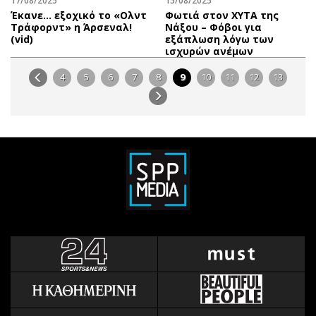
17/08/2025
15/08/2025
Έκανε… εξοχικό το «Ολντ
Φωτιά στον ΧΥΤΑ της
Τράφορντ» η Άρσεναλ!
Νάξου – Φόβοι για
(vid)
εξάπλωση λόγω των
ισχυρών ανέμων
4
5
6
7
8
9
10
11
12
13