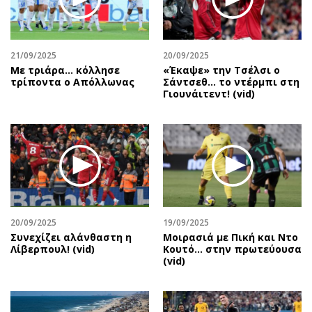
Περιβάλλον
Ταξίδια
Ελλάδα
Συνταγές
Κόσμος
Έξοδος
21/09/2025
20/09/2025
Παράξενα
Media
Με τριάρα... κόλλησε
«Έκαψε» την Τσέλσι ο
τρίποντα ο Απόλλωνας
Σάντσεθ... το ντέρμπι στη
Πολιτισμός
Εκπομπές
Γιουνάιτεντ! (vid)
Σινεμά
Wine routes
Θέατρο-Χορός
Podcasts
Μουσική
Uncut
Εικαστικά
Προσφορές
Βιβλίο
Προσωπικότητες στην ''Κ''
Χειρόγραφα
Επιστολές
20/09/2025
19/09/2025
Συνεχίζει αλάνθαστη η
Μοιρασιά με Πική και Ντο
Λίβερπουλ! (vid)
Κουτό… στην πρωτεύουσα
(vid)