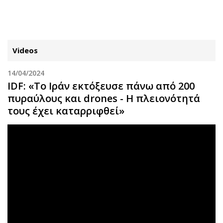
ΕΓΓΡΑΦΗ
ΕΙΣΟΔΟΣ
Videos
14/04/2024
ΚΑΤΗΓΟΡΙΕΣ
ΣΥΝΔΕΣΗ
IDF: «Το Ιράν εκτόξευσε πάνω από 200
πυραύλους και drones - Η πλειονότητά
Κύπρος
Απόψεις
τους έχει καταρριφθεί»
Παιδεία
Αρθρογραφία
Υγεία
The Hill
Πολιτική
Υγεία
Βουλευτικές 2026
Αγγελίες
Εκλογές 2024
Ενοικιάζονται
Προεδρικές 2023
Πωλούνται
Δημοσκοπήσεις
Ζητούν εργασία
Διπλωματία
Θέσεις εργασίας