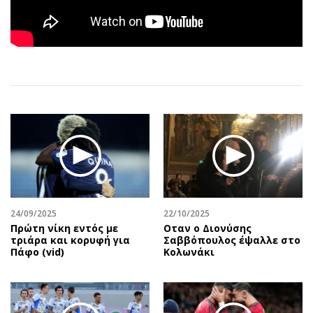
Αθλητισμός
Geek
Κύπρος
Νέα
Ελλάδα
Κινητά-tablets
Διεθνή
Social
Κληρώσεις Allwyn
Αυτοκίνηση
Οικονομική
Αφιερώματα
Οικονομία
Πολιτική
Real Estate
Οικονομία
Επιχειρήσεις
Γενικά
Αγορές
Αναδρομές
24/09/2025
22/10/2025
Money Review
Πρόσωπα
Πρώτη νίκη εντός με
Οταν ο Διονύσης
AstroBank Properties
Περιβάλλον
τριάρα και κορυφή για
Σαββόπουλος έψαλλε στο
Πάφο (vid)
Κολωνάκι
Trends
Good Life
Ενέργεια
Γυναίκα
Ναυτιλία
Showbiz