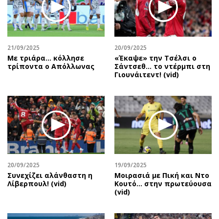
Περιβάλλον
Ταξίδια
Ελλάδα
Συνταγές
Κόσμος
Έξοδος
Παράξενα
Media
21/09/2025
20/09/2025
Με τριάρα... κόλλησε
«Έκαψε» την Τσέλσι ο
Πολιτισμός
Εκπομπές
τρίποντα ο Απόλλωνας
Σάντσεθ... το ντέρμπι στη
Σινεμά
Wine routes
Γιουνάιτεντ! (vid)
Θέατρο-Χορός
Podcasts
Μουσική
Uncut
Εικαστικά
Προσφορές
Βιβλίο
Προσωπικότητες στην ''Κ''
Χειρόγραφα
Επιστολές
20/09/2025
19/09/2025
Συνεχίζει αλάνθαστη η
Μοιρασιά με Πική και Ντο
Λίβερπουλ! (vid)
Κουτό… στην πρωτεύουσα
(vid)