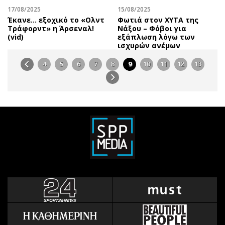
17/08/2025
15/08/2025
Έκανε… εξοχικό το «Ολντ
Φωτιά στον ΧΥΤΑ της
Τράφορντ» η Άρσεναλ!
Νάξου – Φόβοι για
(vid)
εξάπλωση λόγω των
ισχυρών ανέμων
4
5
6
7
8
9
10
11
12
13