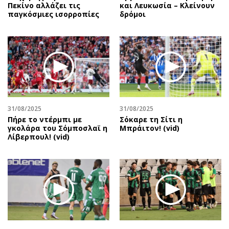
Πεκίνο αλλάζει τις
και Λευκωσία – Κλείνουν
παγκόσμιες ισορροπίες
δρόμοι
31/08/2025
31/08/2025
Πήρε το ντέρμπι με
Σόκαρε τη Σίτι η
γκολάρα του Σόμποσλαϊ η
Μπράιτον! (vid)
Λίβερπουλ! (vid)