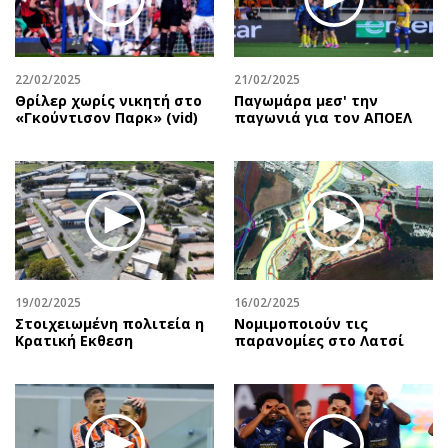
Περιβάλλον
Ταξίδια
Ελλάδα
Συνταγές
Κόσμος
Έξοδος
22/02/2025
21/02/2025
Παράξενα
Media
Θρίλερ χωρίς νικητή στο
Παγωμάρα μεσ' την
«Γκούντισον Παρκ» (vid)
παγωνιά για τον ΑΠΟΕΛ
Πολιτισμός
Εκπομπές
Σινεμά
Wine routes
Θέατρο-Χορός
Podcasts
Μουσική
Uncut
Εικαστικά
Προσφορές
Βιβλίο
Προσωπικότητες στην ''Κ''
Χειρόγραφα
Επιστολές
19/02/2025
16/02/2025
Στοιχειωμένη πολιτεία η
Νομιμοποιούν τις
Κρατική Eκθεση
παρανομίες στο Λατσί