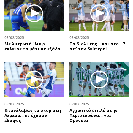
08/02/2025
08/02/2025
Με λυτρωτή Ίλιεφ…
Το βιολί της… και στο +7
έκλεισε το μάτι σε εξάδα
απ’ τον δεύτερο!
08/02/2025
07/02/2025
Επανέλαβαν το σκορ στη
Αγχωτικό διπλό στην
Λεμεσό… κι έχασαν
Περιστερώνα… για
έδαφος
Ομόνοια