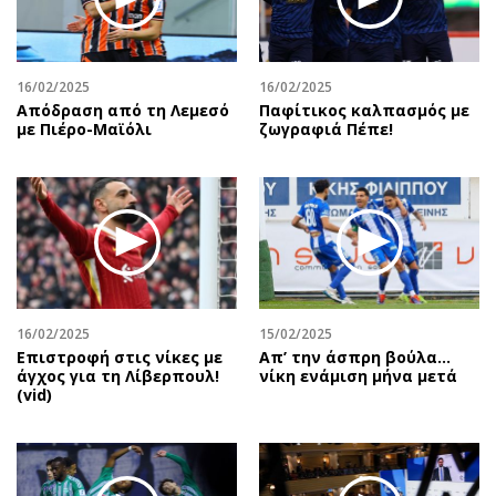
16/02/2025
16/02/2025
Απόδραση από τη Λεμεσό
Παφίτικος καλπασμός με
με Πιέρο-Μαϊόλι
ζωγραφιά Πέπε!
16/02/2025
15/02/2025
Επιστροφή στις νίκες με
Απ’ την άσπρη βούλα…
άγχος για τη Λίβερπουλ!
νίκη ενάμιση μήνα μετά
(vid)