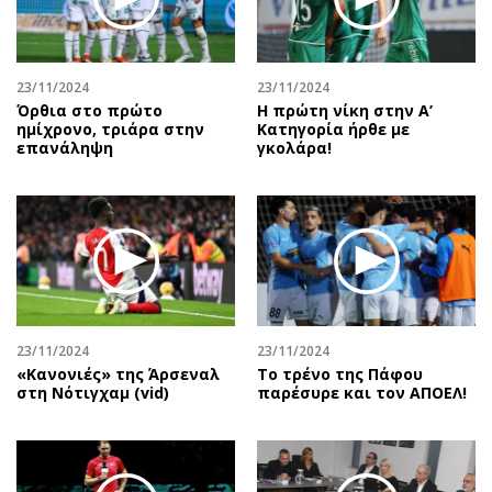
Περιβάλλον
Ταξίδια
Ελλάδα
Συνταγές
Κόσμος
Έξοδος
23/11/2024
23/11/2024
Παράξενα
Media
Όρθια στο πρώτο
Η πρώτη νίκη στην Α’
ημίχρονο, τριάρα στην
Κατηγορία ήρθε με
Πολιτισμός
Εκπομπές
επανάληψη
γκολάρα!
Σινεμά
Wine routes
Θέατρο-Χορός
Podcasts
Μουσική
Uncut
Εικαστικά
Προσφορές
Βιβλίο
Προσωπικότητες στην ''Κ''
Χειρόγραφα
Επιστολές
23/11/2024
23/11/2024
«Κανονιές» της Άρσεναλ
Το τρένο της Πάφου
στη Νότιγχαμ (vid)
παρέσυρε και τον ΑΠΟΕΛ!