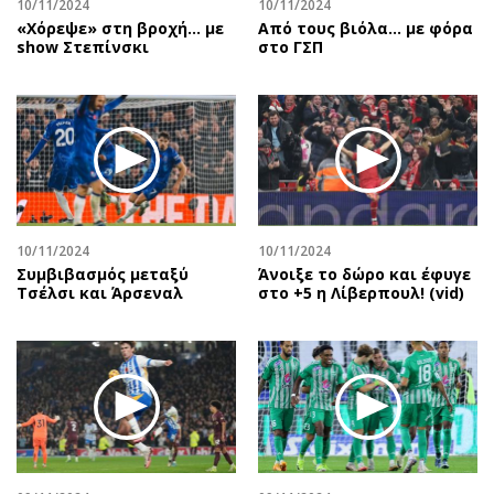
10/11/2024
10/11/2024
«Χόρεψε» στη βροχή… με
Από τους βιόλα... με φόρα
show Στεπίνσκι
στο ΓΣΠ
10/11/2024
10/11/2024
Συμβιβασμός μεταξύ
Άνοιξε το δώρο και έφυγε
Τσέλσι και Άρσεναλ
στο +5 η Λίβερπουλ! (vid)