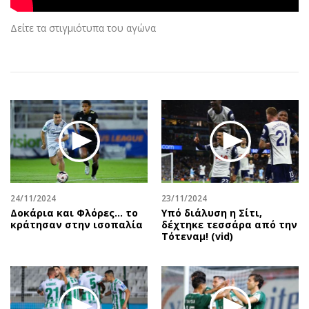
Αθλητισμός
Geek
Δείτε τα στιγμιότυπα του αγώνα
Κύπρος
Νέα
Ελλάδα
Κινητά-tablets
Διεθνή
Social
Κληρώσεις Allwyn
Αυτοκίνηση
Οικονομική
Αφιερώματα
Οικονομία
Πολιτική
Real Estate
Οικονομία
Επιχειρήσεις
Γενικά
Αγορές
Αναδρομές
24/11/2024
23/11/2024
Δοκάρια και Φλόρες… το
Υπό διάλυση η Σίτι,
Money Review
Πρόσωπα
κράτησαν στην ισοπαλία
δέχτηκε τεσσάρα από την
AstroBank Properties
Περιβάλλον
Τότεναμ! (vid)
Trends
Good Life
Ενέργεια
Γυναίκα
Ναυτιλία
Showbiz