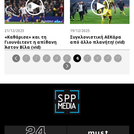
21/12/2025
19/12/2025
«Καθάρισε» και τη
Συγκλονιστική ΑΕΚάρα
Γιουνάιτεντ η απίθανη
από άλλο πλανήτη! (vid)
Άστον Βίλα (vid)
1
2
3
4
5
6
7
8
9
10