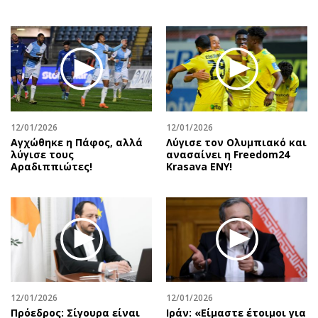
12/01/2026
12/01/2026
Αγχώθηκε η Πάφος, αλλά
Λύγισε τον Ολυμπιακό και
λύγισε τους
ανασαίνει η Freedom24
Αραδιππιώτες!
Krasava ENY!
12/01/2026
12/01/2026
Πρόεδρος: Σίγουρα είναι
Ιράν: «Είμαστε έτοιμοι για