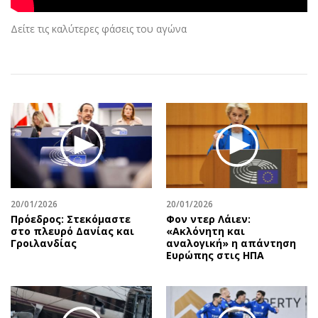
Αθλητισμός
Geek
Δείτε τις καλύτερες φάσεις του αγώνα
Κύπρος
Νέα
Ελλάδα
Κινητά-tablets
Διεθνή
Social
Κληρώσεις Allwyn
Αυτοκίνηση
Οικονομική
Αφιερώματα
Οικονομία
Πολιτική
Real Estate
Οικονομία
Επιχειρήσεις
Γενικά
Αγορές
Αναδρομές
20/01/2026
20/01/2026
Πρόεδρος: Στεκόμαστε
Φον ντερ Λάιεν:
Money Review
Πρόσωπα
στο πλευρό Δανίας και
«Ακλόνητη και
AstroBank Properties
Περιβάλλον
Γροιλανδίας
αναλογική» η απάντηση
Ευρώπης στις ΗΠΑ
Trends
Good Life
Ενέργεια
Γυναίκα
Ναυτιλία
Showbiz