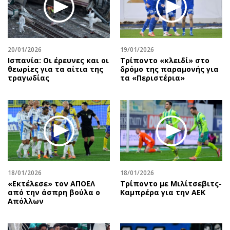
Περιβάλλον
Ταξίδια
Ελλάδα
Συνταγές
Κόσμος
Έξοδος
Παράξενα
Media
20/01/2026
19/01/2026
Ισπανία: Οι έρευνες και οι
Τρίποντο «κλειδί» στο
Πολιτισμός
Εκπομπές
θεωρίες για τα αίτια της
δρόμο της παραμονής για
Σινεμά
Wine routes
τραγωδίας
τα «Περιστέρια»
Θέατρο-Χορός
Podcasts
Μουσική
Uncut
Εικαστικά
Προσφορές
Βιβλίο
Προσωπικότητες στην ''Κ''
Χειρόγραφα
Επιστολές
18/01/2026
18/01/2026
«Εκτέλεσε» τον ΑΠΟΕΛ
Τρίποντο με Μιλίτσεβιτς-
από την άσπρη βούλα ο
Καμπρέρα για την ΑΕΚ
Απόλλων