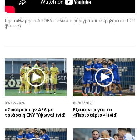
Αθλητισμός
Geek
Κύπρος
Νέα
Πρωταθλητής ο ΑΠΟΕΛ -Τελικό σφύριγμα και «έκρηξη» στο ΓΣΠ
Ελλάδα
Κινητά-tablets
(βίντεο)
Διεθνή
Social
Κληρώσεις Allwyn
Αυτοκίνηση
Οικονομική
Αφιερώματα
Οικονομία
Πολιτική
Real Estate
Οικονομία
Επιχειρήσεις
Γενικά
Αγορές
Αναδρομές
Money Review
Πρόσωπα
09/02/2026
09/02/2026
AstroBank Properties
Περιβάλλον
«Σόκαρε» την ΑΕΛ με
Εξάποντο για τα
Trends
Good Life
τριάρα η ΕΝΥ Ύψωνα! (vid)
«Περιστέρια»! (vid)
Ενέργεια
Γυναίκα
Ναυτιλία
Showbiz