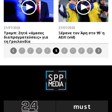
21/01/2026
21/01/2026
Τραμπ: Ζητά «άμεσες
Ξέρανε τον Άρη στο 95’ η
διαπραγματεύσεις» για
ΑΕΛ! (vid)
τη Γροιλανδία
1
2
3
4
5
6
7
8
9