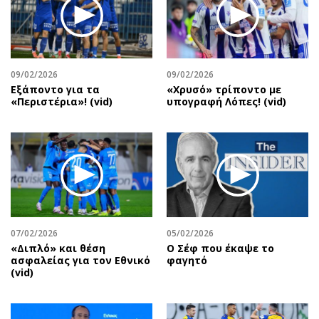
Περιβάλλον
Ταξίδια
Ελλάδα
Συνταγές
Κόσμος
Έξοδος
Παράξενα
Media
09/02/2026
09/02/2026
Πολιτισμός
Εκπομπές
Εξάποντο για τα
«Χρυσό» τρίποντο με
«Περιστέρια»! (vid)
υπογραφή Λόπες! (vid)
Σινεμά
Wine routes
Θέατρο-Χορός
Podcasts
Μουσική
Uncut
Εικαστικά
Προσφορές
Βιβλίο
Προσωπικότητες στην ''Κ''
Χειρόγραφα
Επιστολές
07/02/2026
05/02/2026
«Διπλό» και θέση
Ο Σέφ που έκαψε το
ασφαλείας για τον Εθνικό
φαγητό
(vid)