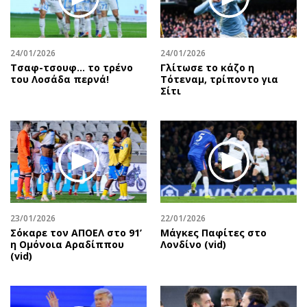
24/01/2026
24/01/2026
Τσαφ-τσουφ… το τρένο
Γλίτωσε το κάζο η
του Λοσάδα περνά!
Τότεναμ, τρίποντο για
Σίτι
23/01/2026
22/01/2026
Σόκαρε τον ΑΠΟΕΛ στο 91’
Μάγκες Παφίτες στο
η Ομόνοια Αραδίππου
Λονδίνο (vid)
(vid)