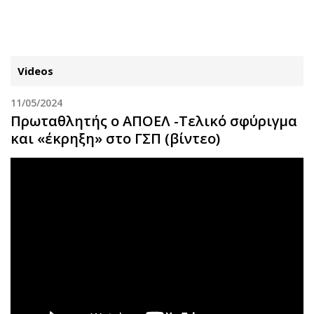
ΕΓΓΡΑΦΗ
ΕΙΣΟΔΟΣ
Videos
11/05/2024
ΚΑΤΗΓΟΡΙΕΣ
ΣΥΝΔΕΣΗ
Πρωταθλητής ο ΑΠΟΕΛ -Τελικό σφύριγμα
και «έκρηξη» στο ΓΣΠ (βίντεο)
Κύπρος
Απόψεις
Παιδεία
Αρθρογραφία
Υγεία
The Hill
Πολιτική
Υγεία
Βουλευτικές 2026
Αγγελίες
Εκλογές 2024
Ενοικιάζονται
Προεδρικές 2023
Πωλούνται
Δημοσκοπήσεις
Ζητούν εργασία
Διπλωματία
Θέσεις εργασίας