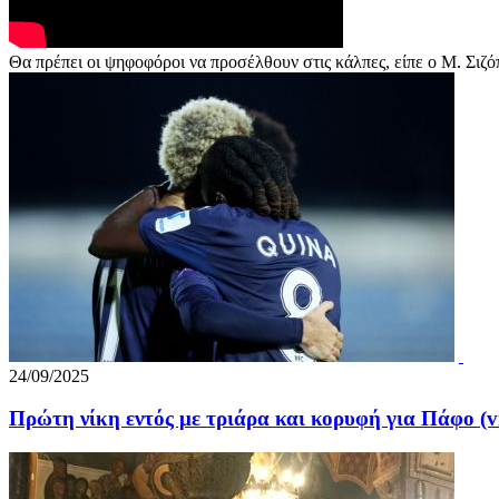
Θα πρέπει οι ψηφοφόροι να προσέλθουν στις κάλπες, είπε ο Μ. Σιζ
24/09/2025
Πρώτη νίκη εντός με τριάρα και κορυφή για Πάφο (v