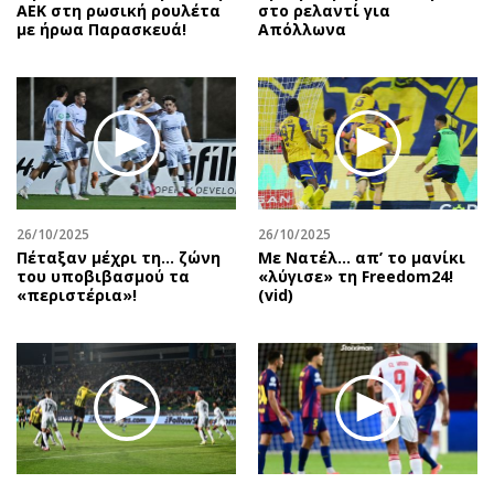
ΑΕΚ στη ρωσική ρουλέτα
στο ρελαντί για
με ήρωα Παρασκευά!
Απόλλωνα
26/10/2025
26/10/2025
Πέταξαν μέχρι τη… ζώνη
Με Νατέλ… απ’ το μανίκι
του υποβιβασμού τα
«λύγισε» τη Freedom24!
«περιστέρια»!
(vid)