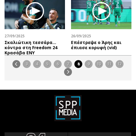
27/09/2025
26/09/2025
Σκαλιώτικη τεσσάρα…
Επέστρεψε ο Άρης και
κόντρα στη Freedom 24
έπιασε κορυφή (vid)
Κρασάβα ΕΝΥ
3
4
5
6
7
8
9
10
11
12