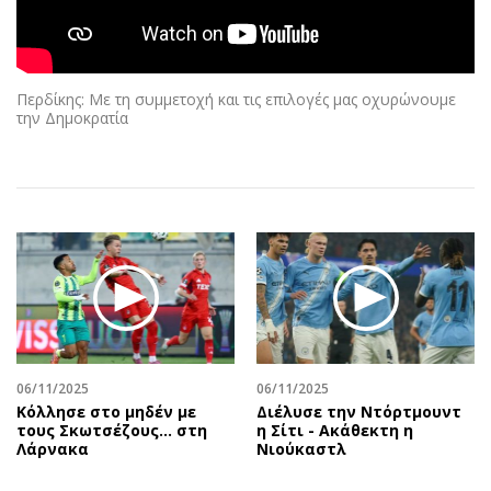
Αθλητισμός
Geek
Κύπρος
Νέα
Ελλάδα
Κινητά-tablets
Περδίκης: Με τη συμμετοχή και τις επιλογές μας οχυρώνουμε
Διεθνή
Social
την Δημοκρατία
Κληρώσεις Allwyn
Αυτοκίνηση
Οικονομική
Αφιερώματα
Οικονομία
Πολιτική
Real Estate
Οικονομία
Επιχειρήσεις
Γενικά
Αγορές
Αναδρομές
Money Review
Πρόσωπα
AstroBank Properties
Περιβάλλον
06/11/2025
06/11/2025
Trends
Good Life
Κόλλησε στο μηδέν με
Διέλυσε την Ντόρτμουντ
τους Σκωτσέζους... στη
η Σίτι - Ακάθεκτη η
Ενέργεια
Γυναίκα
Λάρνακα
Νιούκαστλ
Ναυτιλία
Showbiz