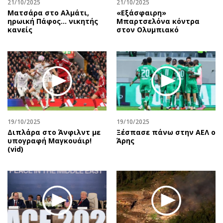
21/10/2025
21/10/2025
Ματσάρα στο Αλμάτι,
«Εξάσφαιρη»
ηρωική Πάφος… νικητής
Μπαρτσελόνα κόντρα
κανείς
στον Ολυμπιακό
19/10/2025
19/10/2025
Διπλάρα στο Άνφιλντ με
Ξέσπασε πάνω στην ΑΕΛ ο
υπογραφή Μαγκουάιρ!
Άρης
(vid)