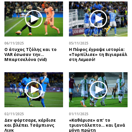
Περιβάλλον
Ταξίδια
Ελλάδα
Συνταγές
Κόσμος
Έξοδος
Παράξενα
Media
Πολιτισμός
Εκπομπές
06/11/2025
05/11/2025
Σινεμά
Wine routes
Ο άτυχος Τζόλης και το
Η Πάφος έγραψε ιστορία:
Θέατρο-Χορός
Podcasts
VAR έσωσαν την…
«Τορπίλισε» τη Βιγιαρεάλ
Μπαρτσελόνα (vid)
στη Λεμεσό!
Μουσική
Uncut
Εικαστικά
Προσφορές
Βιβλίο
Προσωπικότητες στην ''Κ''
Χειρόγραφα
Επιστολές
02/11/2025
01/11/2025
Δεν φόρτσαρε, κέρδισε
«Καθάρισε» απ’ το
και βλέπει Τσάμπιονς
τριαντάλεπτο… και ξανά
Λιγκ
μόνη πρώτη