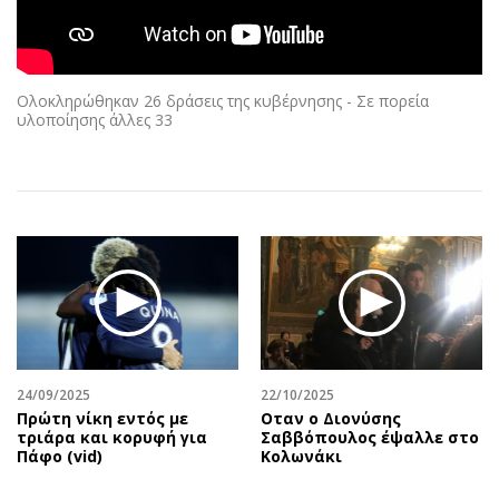
Αθλητισμός
Geek
Κύπρος
Νέα
Ελλάδα
Κινητά-tablets
Ολοκληρώθηκαν 26 δράσεις της κυβέρνησης - Σε πορεία
Διεθνή
Social
υλοποίησης άλλες 33
Κληρώσεις Allwyn
Αυτοκίνηση
Οικονομική
Αφιερώματα
Οικονομία
Πολιτική
Real Estate
Οικονομία
Επιχειρήσεις
Γενικά
Αγορές
Αναδρομές
Money Review
Πρόσωπα
AstroBank Properties
Περιβάλλον
24/09/2025
22/10/2025
Trends
Good Life
Πρώτη νίκη εντός με
Οταν ο Διονύσης
τριάρα και κορυφή για
Σαββόπουλος έψαλλε στο
Ενέργεια
Γυναίκα
Πάφο (vid)
Κολωνάκι
Ναυτιλία
Showbiz