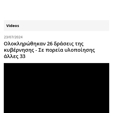
ΕΓΓΡΑΦΗ
ΕΙΣΟΔΟΣ
Videos
23/07/2024
ΚΑΤΗΓΟΡΙΕΣ
ΣΥΝΔΕΣΗ
Ολοκληρώθηκαν 26 δράσεις της
κυβέρνησης - Σε πορεία υλοποίησης
Κύπρος
Απόψεις
άλλες 33
Παιδεία
Αρθρογραφία
Υγεία
The Hill
Πολιτική
Υγεία
Βουλευτικές 2026
Αγγελίες
Εκλογές 2024
Ενοικιάζονται
Προεδρικές 2023
Πωλούνται
Δημοσκοπήσεις
Ζητούν εργασία
Διπλωματία
Θέσεις εργασίας