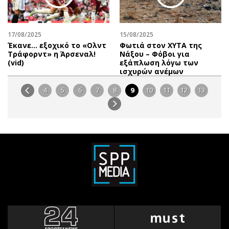
17/08/2025
15/08/2025
Έκανε… εξοχικό το «Ολντ
Φωτιά στον ΧΥΤΑ της
Τράφορντ» η Άρσεναλ!
Νάξου – Φόβοι για
(vid)
εξάπλωση λόγω των
ισχυρών ανέμων
4
5
6
7
8
9
10
11
12
13