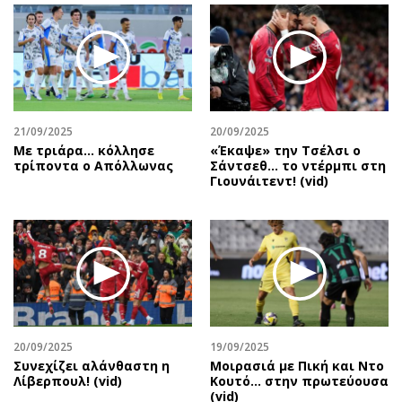
Περιβάλλον
Ταξίδια
Ελλάδα
Συνταγές
Κόσμος
Έξοδος
Παράξενα
Media
Πολιτισμός
Εκπομπές
21/09/2025
20/09/2025
Σινεμά
Wine routes
Με τριάρα... κόλλησε
«Έκαψε» την Τσέλσι ο
Θέατρο-Χορός
Podcasts
τρίποντα ο Απόλλωνας
Σάντσεθ... το ντέρμπι στη
Γιουνάιτεντ! (vid)
Μουσική
Uncut
Εικαστικά
Προσφορές
Βιβλίο
Προσωπικότητες στην ''Κ''
Χειρόγραφα
Επιστολές
20/09/2025
19/09/2025
Συνεχίζει αλάνθαστη η
Μοιρασιά με Πική και Ντο
Λίβερπουλ! (vid)
Κουτό… στην πρωτεύουσα
(vid)