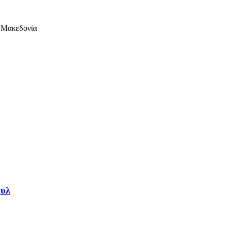
.Μακεδονία
ουλ