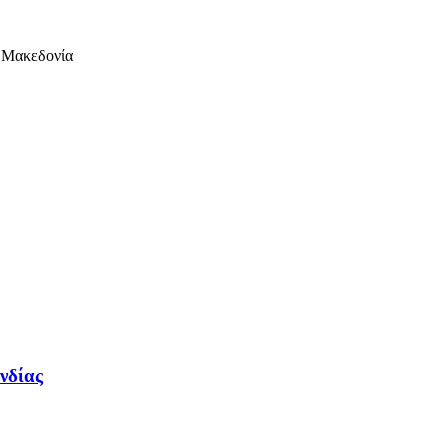
.Μακεδονία
νδίας