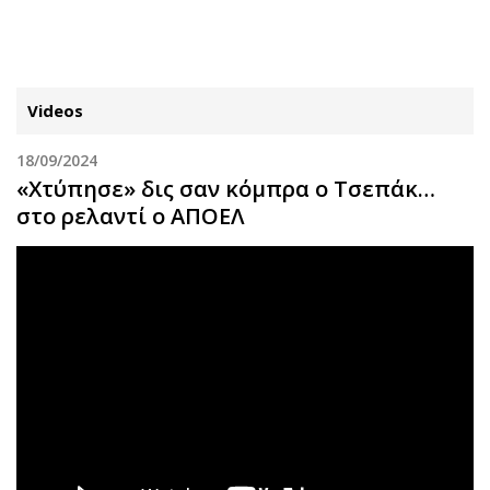
ΕΓΓΡΑΦΗ
ΕΙΣΟΔΟΣ
Videos
18/09/2024
ΚΑΤΗΓΟΡΙΕΣ
ΣΥΝΔΕΣΗ
«Χτύπησε» δις σαν κόμπρα ο Τσεπάκ…
στο ρελαντί ο ΑΠΟΕΛ
Κύπρος
Απόψεις
Παιδεία
Αρθρογραφία
Υγεία
The Hill
Πολιτική
Υγεία
Βουλευτικές 2026
Αγγελίες
Εκλογές 2024
Ενοικιάζονται
Προεδρικές 2023
Πωλούνται
Δημοσκοπήσεις
Ζητούν εργασία
Διπλωματία
Θέσεις εργασίας