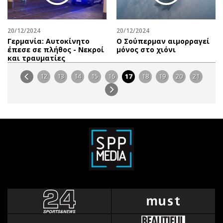
20/12/2024
20/12/2024
Γερμανία: Αυτοκίνητο
Ο Σούπερμαν αιμορραγεί
έπεσε σε πλήθος - Νεκροί
μόνος στο χιόνι
και τραυματίες
12
13
14
15
16
17
18
19
20
21