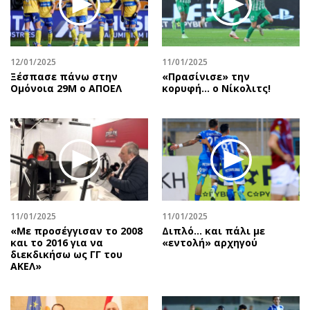
Περιβάλλον
Ταξίδια
Ελλάδα
Συνταγές
Κόσμος
Έξοδος
12/01/2025
11/01/2025
Παράξενα
Media
Ξέσπασε πάνω στην
«Πρασίνισε» την
Πολιτισμός
Εκπομπές
Ομόνοια 29Μ ο ΑΠΟΕΛ
κορυφή… ο Νίκολιτς!
Σινεμά
Wine routes
Θέατρο-Χορός
Podcasts
Μουσική
Uncut
Εικαστικά
Προσφορές
Βιβλίο
Προσωπικότητες στην ''Κ''
Χειρόγραφα
Επιστολές
11/01/2025
11/01/2025
«Με προσέγγισαν το 2008
Διπλό... και πάλι με
και το 2016 για να
«εντολή» αρχηγού
διεκδικήσω ως ΓΓ του
ΑΚΕΛ»