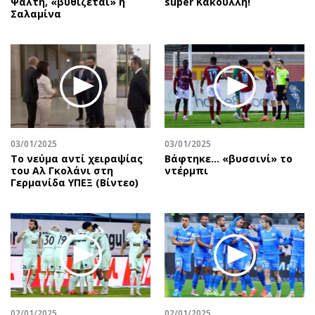
Ψάλτη, «βυθίζεται» η
super Κακουλλή!
Σαλαμίνα
03/01/2025
03/01/2025
Το νεύμα αντί χειραψίας
Βάφτηκε... «βυσσινί» το
του Αλ Γκολάνι στη
ντέρμπι
Γερμανίδα ΥΠΕΞ (Βίντεο)
02/01/2025
02/01/2025