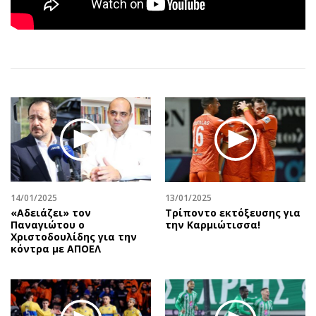
Αθλητισμός
Geek
Κύπρος
Νέα
Ελλάδα
Κινητά-tablets
Διεθνή
Social
Κληρώσεις Allwyn
Αυτοκίνηση
Οικονομική
Αφιερώματα
Οικονομία
Πολιτική
Real Estate
Οικονομία
Επιχειρήσεις
Γενικά
Αγορές
Αναδρομές
14/01/2025
13/01/2025
«Αδειάζει» τον
Τρίποντο εκτόξευσης για
Money Review
Πρόσωπα
Παναγιώτου ο
την Καρμιώτισσα!
Χριστοδουλίδης για την
AstroBank Properties
Περιβάλλον
κόντρα με ΑΠΟΕΛ
Trends
Good Life
Ενέργεια
Γυναίκα
Ναυτιλία
Showbiz