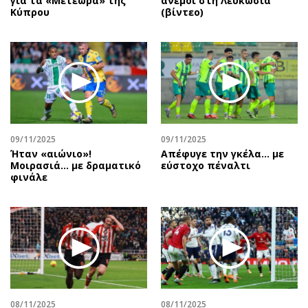
για τα «Μετέωρα» της
άνεμοι στη Λευκωσία
Κύπρου
(βίντεο)
09/11/2025
09/11/2025
Ήταν «αιώνιο»!
Aπέφυγε την γκέλα... με
Μοιρασιά… με δραματικό
εύστοχο πέναλτι
φινάλε
08/11/2025
08/11/2025