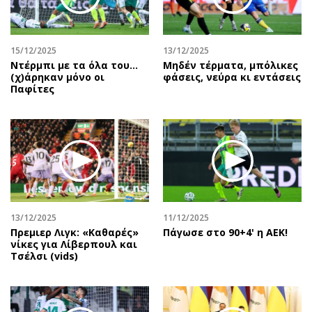
Περιβάλλον
Ταξίδια
Ελλάδα
Συνταγές
Κόσμος
Έξοδος
15/12/2025
13/12/2025
Παράξενα
Media
Ντέρμπι με τα όλα του…
Μηδέν τέρματα, μπόλικες
(χ)άρηκαν μόνο οι
φάσεις, νεύρα κι εντάσεις
Πολιτισμός
Εκπομπές
Παφίτες
Σινεμά
Wine routes
Θέατρο-Χορός
Podcasts
Μουσική
Uncut
Εικαστικά
Προσφορές
Βιβλίο
Προσωπικότητες στην ''Κ''
Χειρόγραφα
Επιστολές
13/12/2025
11/12/2025
Πρεμιερ Λιγκ: «Καθαρές»
Πάγωσε στο 90+4' η ΑΕΚ!
νίκες για Λίβερπουλ και
Τσέλσι (vids)