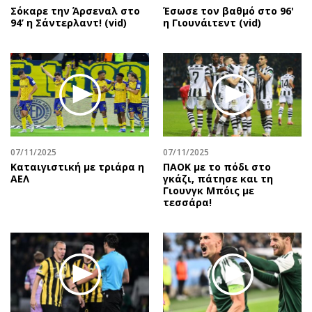
Σόκαρε την Άρσεναλ στο
Έσωσε τον βαθμό στο 96'
94’ η Σάντερλαντ! (vid)
η Γιουνάιτεντ (vid)
07/11/2025
07/11/2025
Καταιγιστική με τριάρα η
ΠΑΟΚ με το πόδι στο
ΑΕΛ
γκάζι, πάτησε και τη
Γιουνγκ Μπόις με
τεσσάρα!