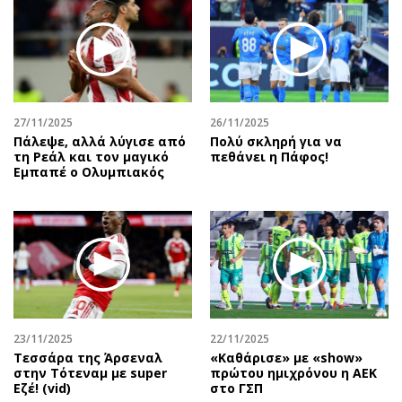
27/11/2025
26/11/2025
Πάλεψε, αλλά λύγισε από
Πολύ σκληρή για να
τη Ρεάλ και τον μαγικό
πεθάνει η Πάφος!
Εμπαπέ ο Ολυμπιακός
23/11/2025
22/11/2025
Τεσσάρα της Άρσεναλ
«Καθάρισε» με «show»
στην Τότεναμ με super
πρώτου ημιχρόνου η ΑΕΚ
Εζέ! (vid)
στο ΓΣΠ