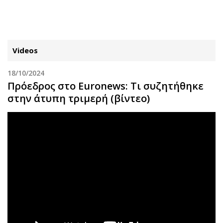
ΕΓΓΡΑΦΗ
ΕΙΣΟΔΟΣ
Videos
18/10/2024
ΚΑΤΗΓΟΡΙΕΣ
ΣΥΝΔΕΣΗ
Πρόεδρος στο Euronews: Τι συζητήθηκε
στην άτυπη τριμερή (βίντεο)
Κύπρος
Απόψεις
Παιδεία
Αρθρογραφία
Υγεία
The Hill
Πολιτική
Υγεία
Βουλευτικές 2026
Αγγελίες
Εκλογές 2024
Ενοικιάζονται
Προεδρικές 2023
Πωλούνται
Δημοσκοπήσεις
Ζητούν εργασία
Διπλωματία
Θέσεις εργασίας