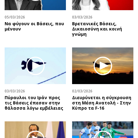
Περιβάλλον
Ταξίδια
Ελλάδα
Συνταγές
05/03/2026
03/03/2026
Κόσμος
Έξοδος
Να φύγουν οι Βάσεις, που
Βρετανικές Βάσεις,
Παράξενα
Media
μένουν
Δικαιοσύνη και κοινή
γνώμη
Πολιτισμός
Εκπομπές
Σινεμά
Wine routes
Θέατρο-Χορός
Podcasts
Μουσική
Uncut
Εικαστικά
Προσφορές
Βιβλίο
Προσωπικότητες στην ''Κ''
Χειρόγραφα
Επιστολές
03/03/2026
02/03/2026
Πύραυλοι του Ιράν προς
Διευρύνεται η σύγκρουση
τις Βάσεις έπεσαν στην
στη Μέση Ανατολή - Στην
θάλασσα λόγω εμβέλειας
Κύπρο τα F-16