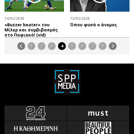
14/02/2026
12/02/2026
«Βuzzer beater» του
Όπου φυσά ο άνεμος
Μίλερ και συμβιβασμός
στο Παφιακό! (vid)
1
2
3
4
5
6
7
8