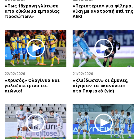
«Πως 18χρονη γλύτωσε
«Περιστέρια» για φίλημα,
από κύκλωμα εμπορίας
νίκη με ανατροπή επί της
προσώπων»
ΑΕΚ!
22/02/2026
21/02/2026
«Χρυσός» Ολαγίνκα και
«Κλείδωσαν» οι άμυνες,
γαλαζοκίτρινο το…
σίγησαν τα «κανόνια»
αιώνιο!
στο Παφιακό (vid)