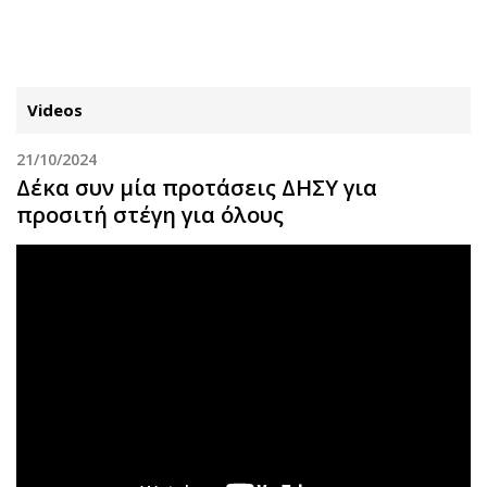
ΕΓΓΡΑΦΗ
ΕΙΣΟΔΟΣ
Videos
21/10/2024
ΚΑΤΗΓΟΡΙΕΣ
ΣΥΝΔΕΣΗ
Δέκα συν μία προτάσεις ΔΗΣΥ για
προσιτή στέγη για όλους
Κύπρος
Απόψεις
Παιδεία
Αρθρογραφία
Υγεία
The Hill
Πολιτική
Υγεία
Βουλευτικές 2026
Αγγελίες
Εκλογές 2024
Ενοικιάζονται
Προεδρικές 2023
Πωλούνται
Δημοσκοπήσεις
Ζητούν εργασία
Διπλωματία
Θέσεις εργασίας