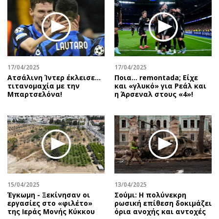
17/04/2025
17/04/2025
Ατσάλινη Ίντερ έκλεισε…
Ποια… remontada; Είχε
τιτανομαχία με την
και «γλυκό» για Ρεάλ και
Μπαρτσελόνα!
η Άρσεναλ στους «4»!
15/04/2025
13/04/2025
Έγκωμη - Ξεκίνησαν οι
Σούμι: Η πολύνεκρη
εργασίες στο «φιλέτο»
ρωσική επίθεση δοκιμάζει
της Ιεράς Μονής Κύκκου
όρια ανοχής και αντοχές