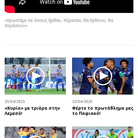
Αθλητισμός
Geek
Κύπρος
Νέα
«Χρωστάμε σε όσους ήρθαν, πέρασαν, θα έρθουν, θα
Ελλάδα
Κινητά-tablets
περάσουν»
Διεθνή
Social
Κληρώσεις Allwyn
Αυτοκίνηση
Οικονομική
Αφιερώματα
Οικονομία
Πολιτική
Real Estate
Οικονομία
Επιχειρήσεις
Γενικά
Αγορές
Αναδρομές
Money Review
Πρόσωπα
25/04/2025
22/04/2025
AstroBank Properties
Περιβάλλον
«Κυρία» με τριάρα στην
Φέρτε το πρωτάθλημα μες
Trends
Good Life
Λεμεσό!
το Παφιακό!
Ενέργεια
Γυναίκα
Ναυτιλία
Showbiz