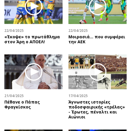
Περιβάλλον
Ταξίδια
Ελλάδα
Συνταγές
Κόσμος
Έξοδος
Παράξενα
Media
22/04/2025
22/04/2025
Πολιτισμός
Εκπομπές
«Έκοψε» το πρωτάθλημα
Μοιρασιά… που συμφέρει
στον Άρη ο ΑΠΟΕΛ!
την ΑΕΚ
Σινεμά
Wine routes
Θέατρο-Χορός
Podcasts
Μουσική
Uncut
Εικαστικά
Προσφορές
Βιβλίο
Προσωπικότητες στην ''Κ''
Χειρόγραφα
Επιστολές
21/04/2025
17/04/2025
Πέθανε ο Πάπας
Άγνωστες ιστορίες
Φραγκίσκος
ποδοσφαιρικής «τρέλας»
- Έρωτες, πέναλτι και
Αιώνιοι