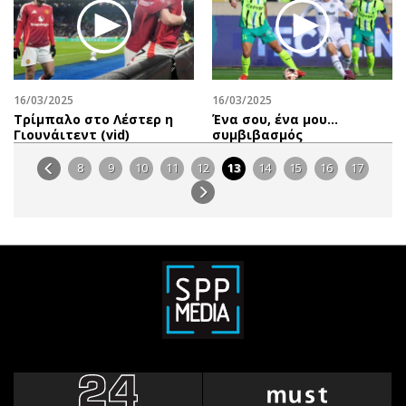
16/03/2025
16/03/2025
Τρίμπαλο στο Λέστερ η
Ένα σου, ένα μου…
Γιουνάιτεντ (vid)
συμβιβασμός
8
9
10
11
12
13
14
15
16
17