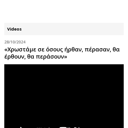
ΕΓΓΡΑΦΗ
ΕΙΣΟΔΟΣ
Videos
28/10/2024
ΚΑΤΗΓΟΡΙΕΣ
ΣΥΝΔΕΣΗ
«Χρωστάμε σε όσους ήρθαν, πέρασαν, θα
έρθουν, θα περάσουν»
Κύπρος
Απόψεις
Παιδεία
Αρθρογραφία
Υγεία
The Hill
Πολιτική
Υγεία
Βουλευτικές 2026
Αγγελίες
Εκλογές 2024
Ενοικιάζονται
Προεδρικές 2023
Πωλούνται
Δημοσκοπήσεις
Ζητούν εργασία
Διπλωματία
Θέσεις εργασίας