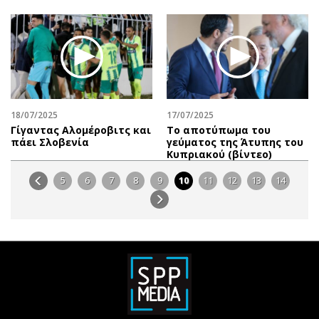
18/07/2025
17/07/2025
Γίγαντας Αλομέροβιτς και
Το αποτύπωμα του
πάει Σλοβενία
γεύματος της Άτυπης του
Κυπριακού (βίντεο)
5
6
7
8
9
10
11
12
13
14