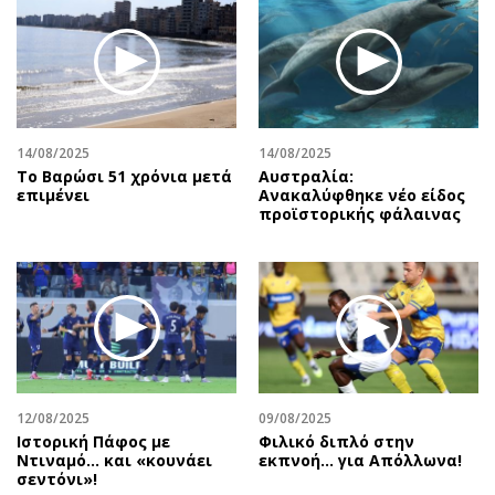
Περιβάλλον
Ταξίδια
Ελλάδα
Συνταγές
Κόσμος
Έξοδος
Παράξενα
Media
Πολιτισμός
Εκπομπές
14/08/2025
14/08/2025
Σινεμά
Wine routes
Το Βαρώσι 51 χρόνια μετά
Αυστραλία:
επιμένει
Ανακαλύφθηκε νέο είδος
Θέατρο-Χορός
Podcasts
προϊστορικής φάλαινας
Μουσική
Uncut
Εικαστικά
Προσφορές
Βιβλίο
Προσωπικότητες στην ''Κ''
Χειρόγραφα
Επιστολές
12/08/2025
09/08/2025
Ιστορική Πάφος με
Φιλικό διπλό στην
Ντιναμό… και «κουνάει
εκπνοή… για Απόλλωνα!
σεντόνι»!