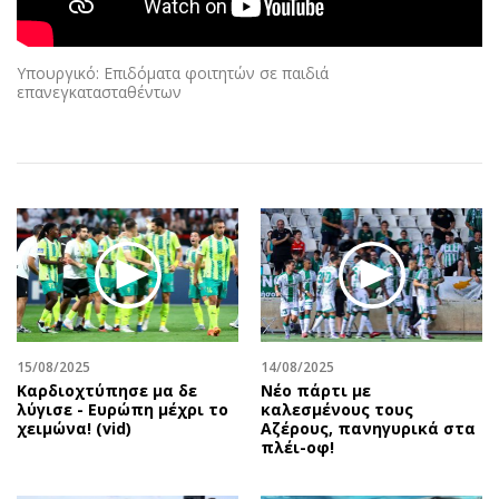
Αθλητισμός
Geek
Κύπρος
Νέα
Υπουργικό: Επιδόματα φοιτητών σε παιδιά
Ελλάδα
Κινητά-tablets
επανεγκατασταθέντων
Διεθνή
Social
Κληρώσεις Allwyn
Αυτοκίνηση
Οικονομική
Αφιερώματα
Οικονομία
Πολιτική
Real Estate
Οικονομία
Επιχειρήσεις
Γενικά
Αγορές
Αναδρομές
Money Review
Πρόσωπα
15/08/2025
14/08/2025
AstroBank Properties
Περιβάλλον
Καρδιοχτύπησε μα δε
Νέο πάρτι με
Trends
Good Life
λύγισε - Ευρώπη μέχρι το
καλεσμένους τους
χειμώνα! (vid)
Αζέρους, πανηγυρικά στα
Ενέργεια
Γυναίκα
πλέι-οφ!
Ναυτιλία
Showbiz