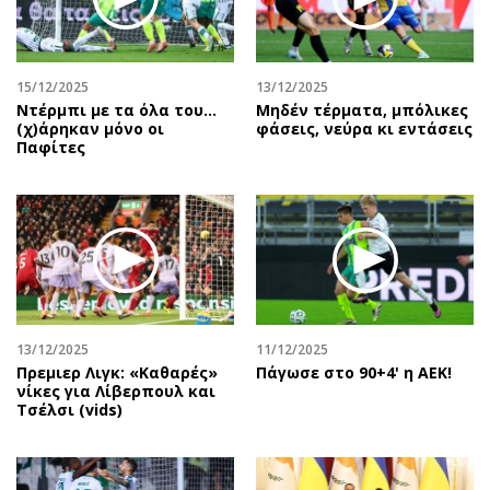
Περιβάλλον
Ταξίδια
Ελλάδα
Συνταγές
Κόσμος
Έξοδος
15/12/2025
13/12/2025
Παράξενα
Media
Ντέρμπι με τα όλα του…
Μηδέν τέρματα, μπόλικες
(χ)άρηκαν μόνο οι
φάσεις, νεύρα κι εντάσεις
Πολιτισμός
Εκπομπές
Παφίτες
Σινεμά
Wine routes
Θέατρο-Χορός
Podcasts
Μουσική
Uncut
Εικαστικά
Προσφορές
Βιβλίο
Προσωπικότητες στην ''Κ''
Χειρόγραφα
Επιστολές
13/12/2025
11/12/2025
Πρεμιερ Λιγκ: «Καθαρές»
Πάγωσε στο 90+4' η ΑΕΚ!
νίκες για Λίβερπουλ και
Τσέλσι (vids)