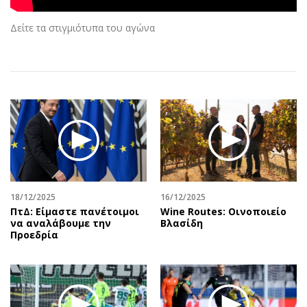
Αθλητισμός
Geek
Δείτε τα στιγμιότυπα του αγώνα
Κύπρος
Νέα
Ελλάδα
Κινητά-tablets
Διεθνή
Social
Κληρώσεις Allwyn
Αυτοκίνηση
Οικονομική
Αφιερώματα
Οικονομία
Πολιτική
Real Estate
Οικονομία
Επιχειρήσεις
Γενικά
Αγορές
Αναδρομές
18/12/2025
16/12/2025
ΠτΔ: Είμαστε πανέτοιμοι
Wine Routes: Οινοποιείο
Money Review
Πρόσωπα
να αναλάβουμε την
Βλασίδη
AstroBank Properties
Περιβάλλον
Προεδρία
Trends
Good Life
Ενέργεια
Γυναίκα
Ναυτιλία
Showbiz