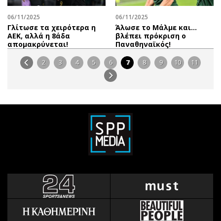
06/11/2025
06/11/2025
Γλίτωσε τα χειρότερα η
Άλωσε το Μάλμε και...
ΑΕΚ, αλλά η 8άδα
βλέπει πρόκριση ο
απομακρύνεται!
Παναθηναϊκός!
2
3
4
5
6
7
8
9
10
11