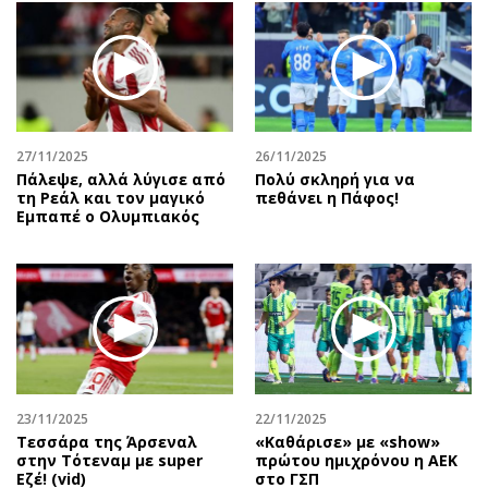
27/11/2025
26/11/2025
Πάλεψε, αλλά λύγισε από
Πολύ σκληρή για να
τη Ρεάλ και τον μαγικό
πεθάνει η Πάφος!
Εμπαπέ ο Ολυμπιακός
23/11/2025
22/11/2025
Τεσσάρα της Άρσεναλ
«Καθάρισε» με «show»
στην Τότεναμ με super
πρώτου ημιχρόνου η ΑΕΚ
Εζέ! (vid)
στο ΓΣΠ