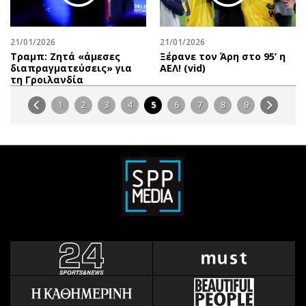
21/01/2026
21/01/2026
Τραμπ: Ζητά «άμεσες
Ξέρανε τον Άρη στο 95’ η
διαπραγματεύσεις» για
ΑΕΛ! (vid)
τη Γροιλανδία
1
2
3
4
5
6
7
8
9