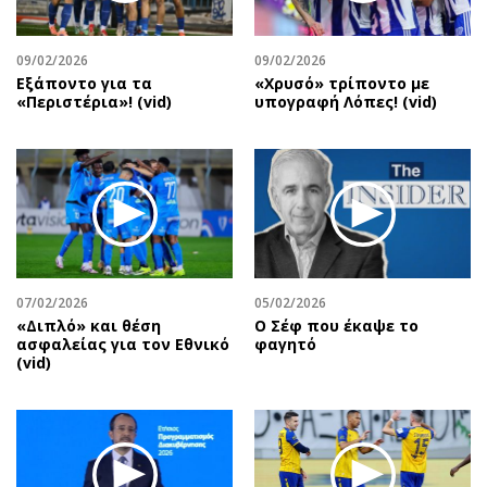
Περιβάλλον
Ταξίδια
Ελλάδα
Συνταγές
09/02/2026
09/02/2026
Κόσμος
Έξοδος
Εξάποντο για τα
«Χρυσό» τρίποντο με
Παράξενα
Media
«Περιστέρια»! (vid)
υπογραφή Λόπες! (vid)
Πολιτισμός
Εκπομπές
Σινεμά
Wine routes
Θέατρο-Χορός
Podcasts
Μουσική
Uncut
Εικαστικά
Προσφορές
Βιβλίο
Προσωπικότητες στην ''Κ''
07/02/2026
05/02/2026
Χειρόγραφα
Επιστολές
«Διπλό» και θέση
Ο Σέφ που έκαψε το
ασφαλείας για τον Εθνικό
φαγητό
(vid)