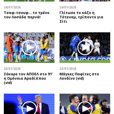
24/01/2026
24/01/2026
Τσαφ-τσουφ… το τρένο
Γλίτωσε το κάζο η
του Λοσάδα περνά!
Τότεναμ, τρίποντο για
Σίτι
23/01/2026
22/01/2026
Σόκαρε τον ΑΠΟΕΛ στο 91’
Μάγκες Παφίτες στο
η Ομόνοια Αραδίππου
Λονδίνο (vid)
(vid)