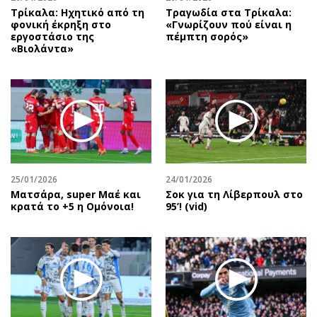
Τρίκαλα: Ηχητικό από τη
Τραγωδία στα Τρίκαλα:
φονική έκρηξη στο
«Γνωρίζουν πού είναι η
εργοστάσιο της
πέμπτη σορός»
«Βιολάντα»
25/01/2026
24/01/2026
Mατσάρα, super Μαέ και
Σοκ για τη Λίβερπουλ στο
κρατά το +5 η Ομόνοια!
95’! (vid)