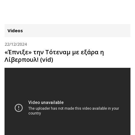
ΕΓΓΡΑΦΗ
ΕΙΣΟΔΟΣ
Videos
22/12/2024
ΚΑΤΗΓΟΡΙΕΣ
ΣΥΝΔΕΣΗ
«Έπνιξε» την Τότεναμ με εξάρα η
Λίβερπουλ! (vid)
Κύπρος
Απόψεις
Παιδεία
Αρθρογραφία
Υγεία
The Hill
Πολιτική
Υγεία
Βουλευτικές 2026
Αγγελίες
Εκλογές 2024
Ενοικιάζονται
Προεδρικές 2023
Πωλούνται
Δημοσκοπήσεις
Ζητούν εργασία
Διπλωματία
Θέσεις εργασίας