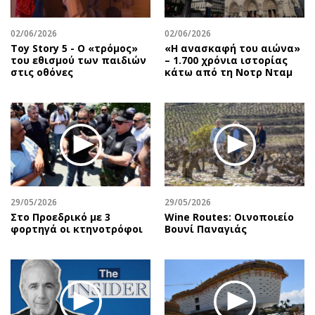
Περιβάλλον
Ταξίδια
Ελλάδα
Συνταγές
02/06/2026
02/06/2026
Κόσμος
Έξοδος
Toy Story 5 - O «τρόμος»
«Η ανασκαφή του αιώνα»
του εθισμού των παιδιών
– 1.700 χρόνια ιστορίας
Παράξενα
Media
στις οθόνες
κάτω από τη Νοτρ Νταμ
Πολιτισμός
Εκπομπές
Σινεμά
Wine routes
Θέατρο-Χορός
Podcasts
Μουσική
Uncut
Εικαστικά
Προσφορές
Βιβλίο
Προσωπικότητες στην ''Κ''
29/05/2026
29/05/2026
Χειρόγραφα
Επιστολές
Στο Προεδρικό με 3
Wine Routes: Οινοποιείο
φορτηγά οι κτηνοτρόφοι
Βουνί Παναγιάς