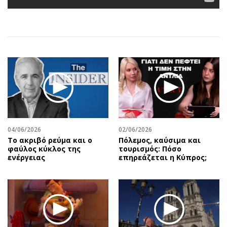
Αθλητισμός
Geek
Κύπρος
Νέα
Ελλάδα
Κινητά-tablets
Διεθνή
Social
Κληρώσεις Allwyn
Αυτοκίνηση
Οικονομική
Αφιερώματα
Οικονομία
Πολιτική
Real Estate
Οικονομία
Επιχειρήσεις
Γενικά
04/06/2026
02/06/2026
Το ακριβό ρεύμα και ο
Πόλεμος, καύσιμα και
Αγορές
Αναδρομές
φαύλος κύκλος της
τουρισμός: Πόσο
Money Review
Πρόσωπα
ενέργειας
επηρεάζεται η Κύπρος;
AstroBank Properties
Περιβάλλον
Trends
Good Life
Ενέργεια
Γυναίκα
Ναυτιλία
Showbiz