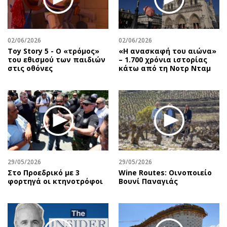
Περιβάλλον
Ταξίδια
Ελλάδα
Συνταγές
Κόσμος
Έξοδος
02/06/2026
02/06/2026
Παράξενα
Media
Toy Story 5 - O «τρόμος»
«Η ανασκαφή του αιώνα»
του εθισμού των παιδιών
– 1.700 χρόνια ιστορίας
Πολιτισμός
Εκπομπές
στις οθόνες
κάτω από τη Νοτρ Νταμ
Σινεμά
Wine routes
Θέατρο-Χορός
Podcasts
Μουσική
Uncut
Εικαστικά
Προσφορές
Βιβλίο
Προσωπικότητες στην ''Κ''
Χειρόγραφα
Επιστολές
29/05/2026
29/05/2026
Στο Προεδρικό με 3
Wine Routes: Οινοποιείο
φορτηγά οι κτηνοτρόφοι
Βουνί Παναγιάς