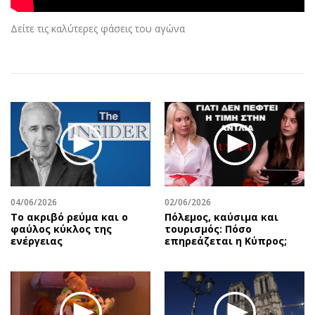
Αθλητισμός
Geek
Δείτε τις καλύτερες φάσεις του αγώνα
Κύπρος
Νέα
Ελλάδα
Κινητά-tablets
Διεθνή
Social
Κληρώσεις Allwyn
Αυτοκίνηση
Οικονομική
Αφιερώματα
Οικονομία
Πολιτική
Real Estate
Οικονομία
Επιχειρήσεις
Γενικά
Αγορές
Αναδρομές
04/06/2026
02/06/2026
Το ακριβό ρεύμα και ο
Πόλεμος, καύσιμα και
Money Review
Πρόσωπα
φαύλος κύκλος της
τουρισμός: Πόσο
AstroBank Properties
Περιβάλλον
ενέργειας
επηρεάζεται η Κύπρος;
Trends
Good Life
Ενέργεια
Γυναίκα
Ναυτιλία
Showbiz