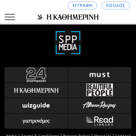
ΕΓΓΡΑΦΗ
ΕΙΣΟΔΟΣ
ΚΑΤΗΓΟΡΙΕΣ
ΣΥΝΔΕΣΗ
Κύπρος
Απόψεις
Παιδεία
Αρθρογραφία
Υγεία
The Hill
Πολιτική
Υγεία
Βουλευτικές 2026
Αγγελίες
Εκλογές 2024
Ενοικιάζονται
Προεδρικές 2023
Πωλούνται
Δημοσκοπήσεις
Ζητούν εργασία
Διπλωματία
Θέσεις εργασίας
Home
|
Terms & Conditions
|
Privacy Policy
|
About Us
|
Contact