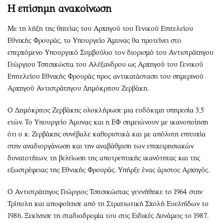
Η επίσημη ανακοίνωση
Με τη λήξη της θητείας του Αρχηγού του Γενικού Επιτελείου
Εθνικής Φρουράς, το Υπουργείο Άμυνας θα προτείνει στο
επερχόμενο Υπουργικό Συμβούλιο τον διορισμό του Αντιστράτηγου
Γεώργιου Τσιτσικώστα του Αλέξανδρου ως Αρχηγού του Γενικού
Επιτελείου Εθνικής Φρουράς προς αντικατάσταση του σημερινού
Αρχηγού Αντιστράτηγου Δημόκριτου Ζερβάκη.
Ο Δημόκριτος Ζερβάκης ολοκλήρωσε μια ευδόκιμη υπηρεσία 3,5
ετών. Το Υπουργείο Άμυνας και η ΕΦ σημειώνουν με ικανοποίηση
ότι ο κ. Ζερβάκης συνέβαλε καθοριστικά και με απόλυτη επιτυχία
στην αναδιοργάνωση και την αναβάθμιση των επιχειρησιακών
δυνατοτήτων, τη βελτίωση της αποτρεπτικής ικανότητας και της
εξωστρέφειας της Εθνικής Φρουράς. Υπήρξε ένας άριστος Αρχηγός.
Ο Αντιστράτηγος Γεώργιος Τσιτσικώστας γεννήθηκε το 1964 στην
Τρίπολη και αποφοίτησε από τη Στρατιωτική Σχολή Ευελπίδων το
1986. Ξεκίνησε τη σταδιοδρομία του στις Ειδικές Δυνάμεις το 1987.