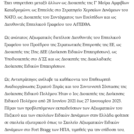
Έχει υπηρετήσει μεταξύ άλλων ως Διοικητής της Γ’ Μοίρα Αμφιβίων
Καταδρομώνν, ως Επιτελής στο Στρατηγείο Χερσαίων Δυνάμεων του
NATO, ως Διοικητής του Συντάγματος των Ευελπίδων και ως
Διευθυντής Επιτελικού Γραφείου του Α/ΓΕΕΘΑ.
Ως ανώτατος Αξιωματικός διετέλεσε Διευθυντής του Επιτελικού
Γραφείου του Προέδρου της Στρατιωτικής Επιτροπής της ΕΕ, ως
Διοικητής της 13ης ΔΕΕ (Διοίκηση Ειδικών Επιχειρήσεων), ως
Υποδιοικητής στο Δ΄ΣΣ και ως Διοικητής της Διακλαδικής
Διοίκησης Ειδικών Επιχειρήσεων.
Ως Αντιστράτηγος ανέλαβε τα καθήκοντα του Επιθεωρητή
Αναδιοργάνωσης Στρατού Ξηράς και του Συντονιστή Σύστασης της
Διοίκησης Ειδικού Πολέμου. Ήταν ο 1ος Διοικητής της Διοίκησης
Ειδικού Πολέμου από 28 Ιουνίου 2021 έως 27 Ιανουαρίου 2023.
Πέραν των προβλεπόμενων εκπαιδεύσεων των Αξιωματικών του
Πεζικού και των σχολείων Ειδικών Δυνάμεων στην Ελλάδα φοίτησε
σε σχολεία εξωτερικού όπως το Σχολείο Αξιωματικών Ειδικών
Δυνάμεων στο Fort Bragg των ΗΠΑ, τιμηθείς για την επίδοση του,