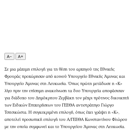
Περιβάλλον
Ταξίδια
Ελλάδα
Συνταγές
Κόσμος
Έξοδος
Παράξενα
Media
Πολιτισμός
Εκπομπές
Σινεμά
Wine routes
Θέατρο-Χορός
Podcasts
A−
A+
Μουσική
Uncut
Σε μια μάχιμη επιλογή για τη θέση του αρχηγού της Εθνικής
Εικαστικά
Προσφορές
Φρουράς προχώρησαν από κοινού Υπουργείο Εθνικής Άμυνας και
Βιβλίο
Προσωπικότητες στην ''Κ''
Υπουργείο Άμυνας στη Λευκωσία. 'Οπως πρώτη μετάδωσε η «Κ»
Χειρόγραφα
Επιστολές
λίγο πριν την επίσημη ανακοίνωση τα δυο Υπουργεία αποφάσισαν
για διάδοχο του Δημόκριτου Ζερβάκη τον μέχρι πρότινος δικοικητή
των Ειδικών Επιχειρήσεων του ΓΕΕΘΑ αντιστράτηγο Γιώργο
Τσιτσικώστα. Η συγκεκριμένη επιλογή, όπως έχει γράψει η «Κ»,
αποτελεί προσωπική επιλογή του Α/ΓΕΕΘΑ Κωνσταντίνου Φλώρου
με την οποία συμφωνεί και το Υπουργείου Άμυνας στη Λευκωσία.