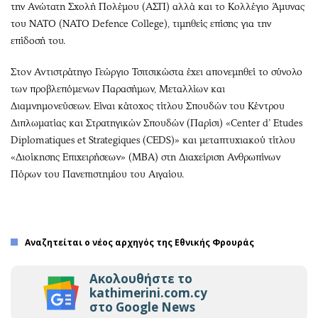
την Ανώτατη Σχολή Πολέμου (ΑΣΠ) αλλά και το Κολλέγιο Άμυνας
του NATO (NΑΤΟ Defence College), τιμηθείς επίσης για την
επίδοσή του.
Στον Αντιστράτηγο Γεώργιο Τσιτσικώστα έχει απονεμηθεί το σύνολο
των προβλεπόμενων Παρασήμων, Μεταλλίων και
Διαμνημονεύσεων. Είναι κάτοχος τίτλου Σπουδών του Κέντρου
Διπλωματίας και Στρατηγικών Σπουδών (Παρίσι) «Center d’ Etudes
Diplomatiques et Strategiques (CEDS)» και μεταπτυχιακού τίτλου
«Διοίκησης Επιχειρήσεων» (MBA) στη Διαχείριση Ανθρωπίνων
Πόρων του Πανεπιστημίου του Αιγαίου.
Αναζητείται ο νέος αρχηγός της Εθνικής Φρουράς
Ακολουθήστε το
kathimerini.com.cy
στο Google News