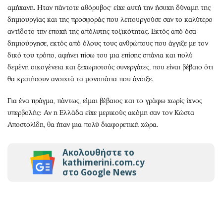
αμήχανη. Ηταν πάντοτε αθόρυβος· είχε αυτή την ήσυχη δύναμη της
δημιουργίας και της προσφοράς που λειτουργούσε σαν το καλύτερο
αντίδοτο την εποχή της απόλυτης τοξικότητας. Εκτός από όσα
δημιούργησε, εκτός από όλους τους ανθρώπους που άγγιξε με τον
δικό του τρόπο, αφήνει πίσω του μια επίσης σπάνια και πολύ
δεμένη οικογένεια και ξεχωριστούς συνεργάτες, που είναι βέβαιο ότι
θα κρατήσουν ανοιχτά τα μονοπάτια που άνοιξε.
Για ένα πράγμα, πάντως, είμαι βέβαιος και το γράφω χωρίς ίχνος
υπερβολής: Αν η Ελλάδα είχε μερικούς ακόμη σαν τον Κώστα
Αποστολίδη, θα ήταν μια πολύ διαφορετική χώρα.
Ακολουθήστε το
kathimerini.com.cy
στο Google News