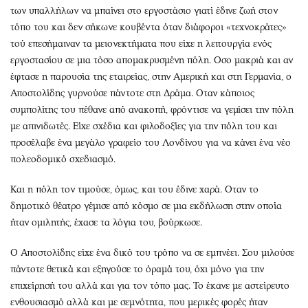
Περιβάλλον
Ταξίδια
των υπαλλήλων να μπαίνει στο εργοστάσιο γιατί έδινε ζωή στον
Ελλάδα
Συνταγές
τόπο του και δεν σήκωνε κουβέντα όταν διάφοροι «τεχνοκράτες»
Κόσμος
Έξοδος
τού επεσήμαιναν τα μειονεκτήματα που είχε η λειτουργία ενός
εργοστασίου σε μια τόσο απομακρυσμένη πόλη. Οσο μακριά και αν
Παράξενα
Media
έφτασε η παρουσία της εταιρείας, στην Αμερική και στη Γερμανία, ο
Πολιτισμός
Εκπομπές
Αποστολίδης γυρνούσε πάντοτε στη Δράμα. Οταν κάποιος
Σινεμά
Wine routes
συμπολίτης του πέθανε από ανακοπή, φρόντισε να γεμίσει την πόλη
Θέατρο-Χορός
Podcasts
με απινιδωτές. Είχε σχέδια και φιλοδοξίες για την πόλη του και
προσέλαβε ένα μεγάλο γραφείο του Λονδίνου για να κάνει ένα νέο
Μουσική
Uncut
πολεοδομικό σχεδιασμό.
Εικαστικά
Προσφορές
Βιβλίο
Προσωπικότητες στην ''Κ''
Και η πόλη τον τιμούσε, όμως, και του έδινε χαρά. Οταν το
Χειρόγραφα
Επιστολές
δημοτικό θέατρο γέμισε από κόσμο σε μια εκδήλωση στην οποία
ήταν ομιλητής, έχασε τα λόγια του, βούρκωσε.
Ο Αποστολίδης είχε ένα δικό του τρόπο να σε εμπνέει. Σου μιλούσε
πάντοτε θετικά και εξηγούσε το όραμά του, όχι μόνο για την
επιχείρησή του αλλά και για τον τόπο μας. Το έκανε με αστείρευτο
ενθουσιασμό αλλά και με σεμνότητα, που μερικές φορές ήταν