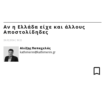
ΕΓΓΡΑΦΗ
ΕΙΣΟΔΟΣ
Αν η Ελλάδα είχε και άλλους
Αποστολίδηδες
ΚΑΤΗΓΟΡΙΕΣ
ΣΥΝΔΕΣΗ
28.02.2024 | 19:22
Κύπρος
Απόψεις
Αλέξης Παπαχελάς
kathimerini@kathimerini.gr
Παιδεία
Αρθρογραφία
Υγεία
The Hill
Πολιτική
Υγεία
Βουλευτικές 2026
Αγγελίες
Εκλογές 2024
Ενοικιάζονται
Προεδρικές 2023
Πωλούνται
Δημοσκοπήσεις
Ζητούν εργασία
Διπλωματία
Θέσεις εργασίας