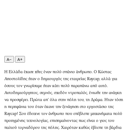
Αθλητισμός
Geek
Κύπρος
Νέα
Ελλάδα
Κινητά-tablets
Διεθνή
Social
Κληρώσεις Allwyn
Αυτοκίνηση
Οικονομική
Αφιερώματα
Οικονομία
Πολιτική
A−
A+
Real Estate
Οικονομία
Η Ελλάδα έχασε χθες έναν πολύ σπάνιο άνθρωπο. Ο Κώστας
Επιχειρήσεις
Γενικά
Αποστολίδης ήταν ο δημιουργός της εταιρείας Raycap, αλλά για
Αγορές
Αναδρομές
όσους τον γνωρίσαμε ήταν κάτι πολύ παραπάνω από αυτό.
Money Review
Πρόσωπα
Αυτοδημιούργητος, σεμνός, σχεδόν ντροπαλός, ένιωθε την ανάγκη
AstroBank Properties
Περιβάλλον
να προσφέρει. Πρώτα απ’ όλα στην πόλη του, τη Δράμα. Ηταν τόση
Trends
Good Life
η περηφάνια του όταν έκανε την ξενάγηση στο εργοστάσιο της
Raycap! Σου έδειχνε τον άνθρωπο που επέβλεπε μηχανήματα πολύ
Ενέργεια
Γυναίκα
προηγμένης τεχνολογίας, επισημαίνοντας πως είναι ο γιος του
Ναυτιλία
Showbiz
παλιού τορναδόρου της πόλης. Χαιρόταν καθώς έβλεπε τη βάρδια