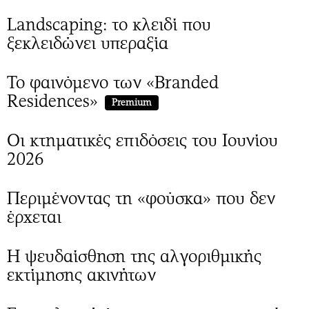
Περιβάλλον
Ταξίδια
Landscaping: το κλειδί που
Ελλάδα
Συνταγές
ξεκλειδώνει υπεραξία
Κόσμος
Έξοδος
Παράξενα
Media
Το φαινόμενο των «Branded
Πολιτισμός
Εκπομπές
Residences»
Premium
Σινεμά
Wine routes
Θέατρο-Χορός
Podcasts
Οι κτηματικές επιδόσεις του Ιουνίου
Μουσική
Uncut
2026
Εικαστικά
Προσφορές
Βιβλίο
Προσωπικότητες στην ''Κ''
Περιμένοντας τη «φούσκα» που δεν
Χειρόγραφα
Επιστολές
έρχεται
Η ψευδαίσθηση της αλγοριθμικής
εκτίμησης ακινήτων