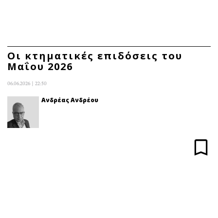
ΕΓΓΡΑΦΗ
ΕΙΣΟΔΟΣ
Οι κτηματικές επιδόσεις του
Μαΐου 2026
ΚΑΤΗΓΟΡΙΕΣ
ΣΥΝΔΕΣΗ
06.06.2026 | 22:50
Κύπρος
Απόψεις
Ανδρέας Ανδρέου
Παιδεία
Αρθρογραφία
Υγεία
The Hill
Πολιτική
Υγεία
Βουλευτικές 2026
Αγγελίες
Εκλογές 2024
Ενοικιάζονται
Προεδρικές 2023
Πωλούνται
Δημοσκοπήσεις
Ζητούν εργασία
Διπλωματία
Θέσεις εργασίας