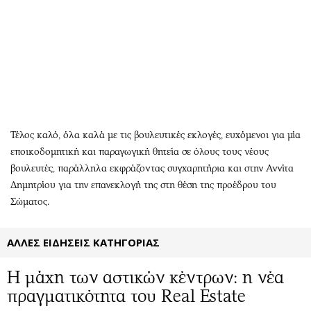
Αθλητισμός
Geek
Κύπρος
Νέα
Ελλάδα
Κινητά-tablets
Διεθνή
Social
Κληρώσεις Allwyn
Αυτοκίνηση
Οικονομική
Αφιερώματα
Οικονομία
Πολιτική
Τέλος καλό, όλα καλά με τις βουλευτικές εκλογές, ευχόμενοι για μία
εποικοδομητική και παραγωγική θητεία σε όλους τους νέους
Real Estate
Οικονομία
βουλευτές, παράλληλα εκφράζοντας συγχαρητήρια και στην Αννίτα
Επιχειρήσεις
Γενικά
Δημητρίου για την επανεκλογή της στη θέση της προέδρου του
Αγορές
Αναδρομές
Σώματος.
Money Review
Πρόσωπα
AstroBank Properties
Περιβάλλον
ΑΛΛΕΣ ΕΙΔΗΣΕΙΣ ΚΑΤΗΓΟΡΙΑΣ
Trends
Good Life
Η μάχη των αστικών κέντρων: η νέα
Ενέργεια
Γυναίκα
πραγματικότητα του Real Estate
Ναυτιλία
Showbiz