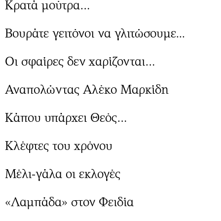
Περιβάλλον
Κρατά μούτρα…
Ταξίδια
Ελλάδα
Συνταγές
Βουράτε γειτόνοι να γλιτώσουμε...
Κόσμος
Έξοδος
Παράξενα
Media
Οι σφαίρες δεν χαρίζονται…
Πολιτισμός
Εκπομπές
Σινεμά
Wine routes
Αναπολώντας Αλέκο Μαρκίδη
Θέατρο-Χορός
Podcasts
Μουσική
Uncut
Κάπου υπάρχει Θεός…
Εικαστικά
Προσφορές
Βιβλίο
Προσωπικότητες στην ''Κ''
Κλέφτες του χρόνου
Χειρόγραφα
Επιστολές
Μέλι-γάλα οι εκλογές
«Λαμπάδα» στον Φειδία