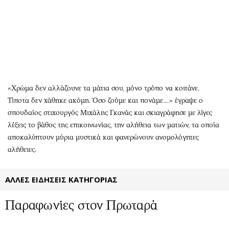
Αθλητισμός
Geek
Κύπρος
Νέα
Ελλάδα
Κινητά-tablets
Διεθνή
Social
Κληρώσεις Allwyn
Αυτοκίνηση
Οικονομική
Αφιερώματα
«Χρώμα δεν αλλάζουνε τα μάτια σου, μόνο τρόπο να κοιτάνε.
Οικονομία
Πολιτική
Τίποτα δεν χάθηκε ακόμη. Όσο ζούμε και πονάμε…» έγραψε ο
σπουδαίος στιχουργός Μιχάλης Γκανάς και σκιαγράφησε με λίγες
Real Estate
Οικονομία
λέξεις το βάθος της επικοινωνίας, την αλήθεια των ματιών, τα οποία
Επιχειρήσεις
Γενικά
αποκαλύπτουν μύρια μυστικά και φανερώνουν ανομολόγητες
Αγορές
Αναδρομές
αλήθειες.
Money Review
Πρόσωπα
AstroBank Properties
Περιβάλλον
ΑΛΛΕΣ ΕΙΔΗΣΕΙΣ ΚΑΤΗΓΟΡΙΑΣ
Trends
Good Life
Ενέργεια
Γυναίκα
Παραφωνίες στον Πρωταρά
Ναυτιλία
Showbiz