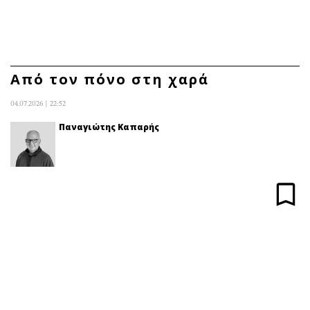
ΕΓΓΡΑΦΗ
ΕΙΣΟΔΟΣ
Από τον πόνο στη χαρά
04.07.2026 | 22:52
ΚΑΤΗΓΟΡΙΕΣ
ΣΥΝΔΕΣΗ
Παναγιώτης Καπαρής
Κύπρος
Απόψεις
Παιδεία
Αρθρογραφία
Υγεία
The Hill
Πολιτική
Υγεία
Βουλευτικές 2026
Αγγελίες
Εκλογές 2024
Ενοικιάζονται
Προεδρικές 2023
Πωλούνται
Δημοσκοπήσεις
Ζητούν εργασία
Διπλωματία
Θέσεις εργασίας