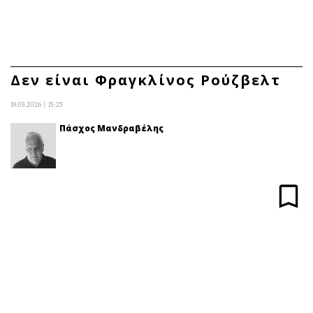
ΕΓΓΡΑΦΗ
ΕΙΣΟΔΟΣ
Δεν είναι Φραγκλίνος Ρούζβελτ
19.03.2026 | 15:25
ΚΑΤΗΓΟΡΙΕΣ
ΣΥΝΔΕΣΗ
Πάσχος Μανδραβέλης
Κύπρος
Απόψεις
Παιδεία
Αρθρογραφία
Υγεία
The Hill
Πολιτική
Υγεία
Βουλευτικές 2026
Αγγελίες
Εκλογές 2024
Ενοικιάζονται
Προεδρικές 2023
Πωλούνται
Δημοσκοπήσεις
Ζητούν εργασία
Διπλωματία
Θέσεις εργασίας