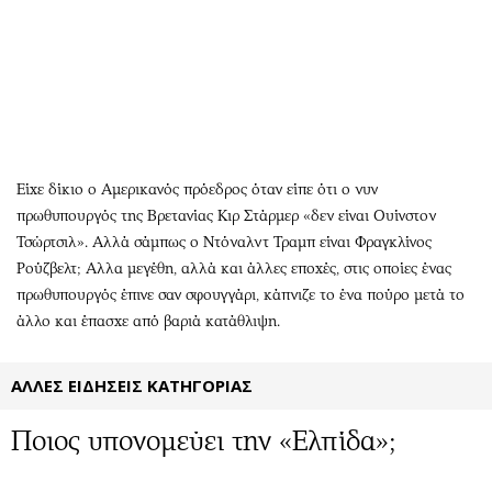
Αθλητισμός
Geek
Κύπρος
Νέα
Ελλάδα
Κινητά-tablets
Διεθνή
Social
Κληρώσεις Allwyn
Αυτοκίνηση
Οικονομική
Αφιερώματα
Είχε δίκιο ο Αμερικανός πρόεδρος όταν είπε ότι ο νυν
Οικονομία
Πολιτική
πρωθυπουργός της Βρετανίας Κιρ Στάρμερ «δεν είναι Ουίνστον
Τσώρτσιλ». Αλλά σάμπως ο Ντόναλντ Τραμπ είναι Φραγκλίνος
Real Estate
Οικονομία
Ρούζβελτ; Αλλα μεγέθη, αλλά και άλλες εποχές, στις οποίες ένας
Επιχειρήσεις
Γενικά
πρωθυπουργός έπινε σαν σφουγγάρι, κάπνιζε το ένα πούρο μετά το
Αγορές
Αναδρομές
άλλο και έπασχε από βαριά κατάθλιψη.
Money Review
Πρόσωπα
AstroBank Properties
Περιβάλλον
ΑΛΛΕΣ ΕΙΔΗΣΕΙΣ ΚΑΤΗΓΟΡΙΑΣ
Trends
Good Life
Ενέργεια
Γυναίκα
Ποιος υπονομεύει την «Ελπίδα»;
Ναυτιλία
Showbiz