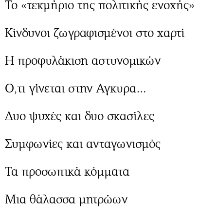
Περιβάλλον
Το «τεκμήριο της πολιτικής ενοχής»
Ταξίδια
Ελλάδα
Συνταγές
Κίνδυνοι ζωγραφισμένοι στο χαρτί
Κόσμος
Έξοδος
Παράξενα
Media
Η προφυλάκιση αστυνομικών
Πολιτισμός
Εκπομπές
Σινεμά
Wine routes
Ο,τι γίνεται στην Αγκυρα…
Θέατρο-Χορός
Podcasts
Μουσική
Uncut
Δυο ψυχές και δυο σκασίλες
Εικαστικά
Προσφορές
Βιβλίο
Προσωπικότητες στην ''Κ''
Συμφωνίες και ανταγωνισμός
Χειρόγραφα
Επιστολές
Τα προσωπικά κόμματα
Μια θάλασσα μητρώων