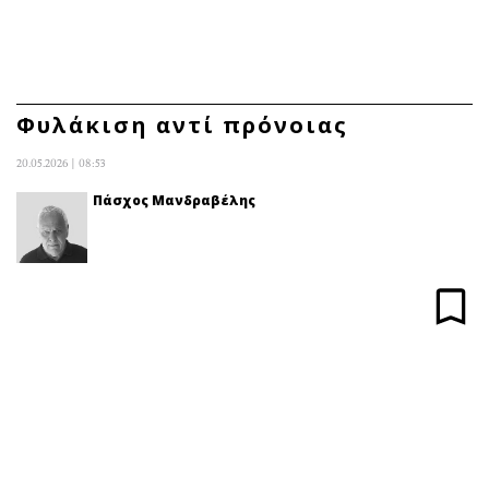
ΕΓΓΡΑΦΗ
ΕΙΣΟΔΟΣ
Φυλάκιση αντί πρόνοιας
20.05.2026 | 08:53
ΚΑΤΗΓΟΡΙΕΣ
ΣΥΝΔΕΣΗ
Πάσχος Μανδραβέλης
Κύπρος
Απόψεις
Παιδεία
Αρθρογραφία
Υγεία
The Hill
Πολιτική
Υγεία
Βουλευτικές 2026
Αγγελίες
Εκλογές 2024
Ενοικιάζονται
Προεδρικές 2023
Πωλούνται
Δημοσκοπήσεις
Ζητούν εργασία
Διπλωματία
Θέσεις εργασίας