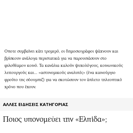
Αθλητισμός
Geek
Κύπρος
Νέα
Ελλάδα
Κινητά-tablets
Διεθνή
Social
Κληρώσεις Allwyn
Αυτοκίνηση
Οικονομική
Αφιερώματα
Οποτε συμβαίνει κάτι τρομερό, οι δημοσιογράφοι ψάχνουν και
Οικονομία
Πολιτική
βρίσκουν ανάλογα περιστατικά για να παρουσιάσουν στο
φιλοθέαμον κοινό. Τα κανάλια καλούν ψυχολόγους, κοινωνικούς
Real Estate
Οικονομία
λειτουργούς και… «αστυνομικούς αναλυτές» (ένα καινούργιο
Επιχειρήσεις
Γενικά
φρούτο της σόουμπιζ) για να σκοτώσουν τον άπλετο τηλεοπτικό
Αγορές
Αναδρομές
χρόνο που έχουν.
Money Review
Πρόσωπα
AstroBank Properties
Περιβάλλον
ΑΛΛΕΣ ΕΙΔΗΣΕΙΣ ΚΑΤΗΓΟΡΙΑΣ
Trends
Good Life
Ενέργεια
Γυναίκα
Ποιος υπονομεύει την «Ελπίδα»;
Ναυτιλία
Showbiz