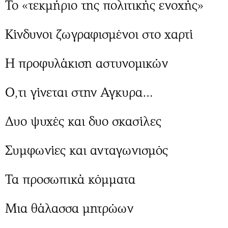
Περιβάλλον
Το «τεκμήριο της πολιτικής ενοχής»
Ταξίδια
Ελλάδα
Συνταγές
Κίνδυνοι ζωγραφισμένοι στο χαρτί
Κόσμος
Έξοδος
Παράξενα
Media
Η προφυλάκιση αστυνομικών
Πολιτισμός
Εκπομπές
Σινεμά
Wine routes
Ο,τι γίνεται στην Αγκυρα…
Θέατρο-Χορός
Podcasts
Μουσική
Uncut
Δυο ψυχές και δυο σκασίλες
Εικαστικά
Προσφορές
Βιβλίο
Προσωπικότητες στην ''Κ''
Συμφωνίες και ανταγωνισμός
Χειρόγραφα
Επιστολές
Τα προσωπικά κόμματα
Μια θάλασσα μητρώων