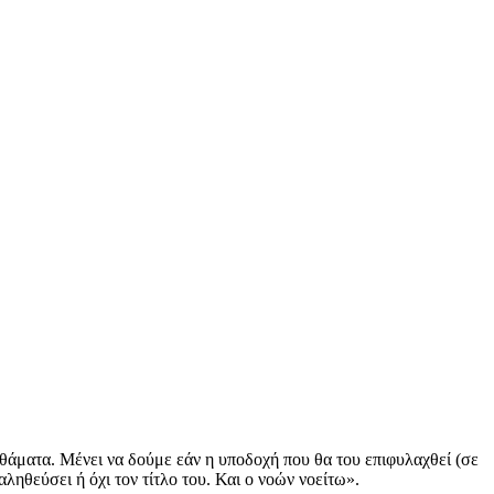
 θάματα. Μένει να δούμε εάν η υποδοχή που θα του επιφυλαχθεί (σε
ηθεύσει ή όχι τον τίτλο του. Και ο νοών νοείτω».