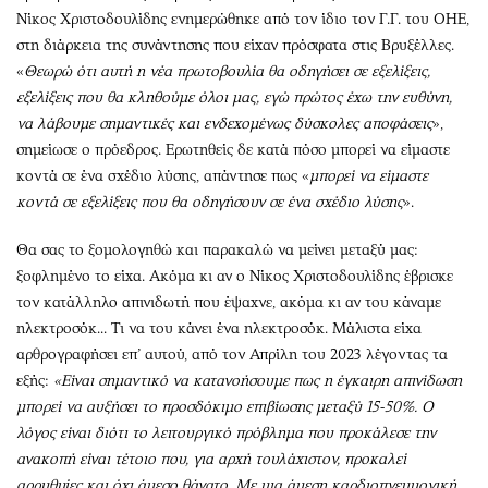
Νίκος Χριστοδουλίδης ενημερώθηκε από τον ίδιο τον Γ.Γ. του ΟΗΕ,
στη διάρκεια της συνάντησης που είχαν πρόσφατα στις Βρυξέλλες.
«
Θεωρώ ότι αυτή η νέα πρωτοβουλία θα οδηγήσει σε εξελίξεις,
εξελίξεις που θα κληθούμε όλοι μας, εγώ πρώτος έχω την ευθύνη,
να λάβουμε σημαντικές και ενδεχομένως δύσκολες αποφάσεις
»,
σημείωσε ο πρόεδρος. Ερωτηθείς δε κατά πόσο μπορεί να είμαστε
κοντά σε ένα σχέδιο λύσης, απάντησε πως
«
μπορεί να είμαστε
κοντά σε εξελίξεις που θα οδηγήσουν σε ένα σχέδιο λύσης
».
Θα σας το ξομολογηθώ και παρακαλώ να μείνει μεταξύ μας:
ξοφλημένο το είχα. Ακόμα κι αν ο Νίκος Χριστοδουλίδης έβρισκε
τον κατάλληλο απινιδωτή που έψαχνε, ακόμα κι αν του κάναμε
ηλεκτροσόκ... Τι να του κάνει ένα ηλεκτροσόκ. Μάλιστα είχα
αρθρογραφήσει επ’ αυτού, από τον Απρίλη του 2023 λέγοντας τα
εξής:
«Είναι σημαντικό να κατανοήσουμε πως η έγκαιρη απινίδωση
μπορεί να αυξήσει το προσδόκιμο επιβίωσης μεταξύ 15-50%. Ο
λόγος είναι διότι το λειτουργικό πρόβλημα που προκάλεσε την
ανακοπή είναι τέτοιο που, για αρχή τουλάχιστον, προκαλεί
αρρυθμίες και όχι άμεσο θάνατο. Με μια άμεση καρδιοπνευμονική