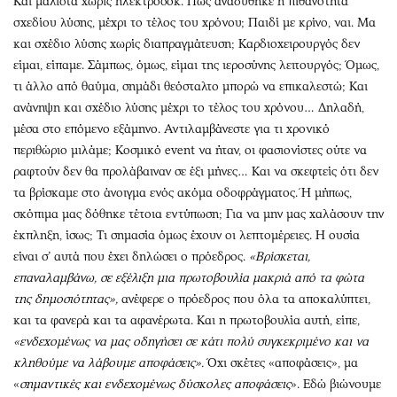
Και μάλιστα χωρίς ηλεκτροσόκ. Πως αναδύθηκε η πιθανότητα
σχεδίου λύσης, μέχρι το τέλος του χρόνου; Παιδί με κρίνο, ναι. Μα
και σχέδιο λύσης χωρίς διαπραγμάτευση; Καρδιοχειρουργός δεν
είμαι, είπαμε. Σάμπως, όμως, είμαι της ιεροσύνης λειτουργός; Όμως,
τι άλλο από θαύμα, σημάδι θεόσταλτο μπορώ να επικαλεστώ; Και
ανάνηψη και σχέδιο λύσης μέχρι το τέλος του χρόνου… Δηλαδή,
μέσα στο επόμενο εξάμηνο. Αντιλαμβάνεστε για τι χρονικό
περιθώριο μιλάμε; Κοσμικό event να ήταν, οι φασιονίστες ούτε να
ραφτούν δεν θα προλάβαιναν σε έξι μήνες… Και να σκεφτείς ότι δεν
τα βρίσκαμε στο άνοιγμα ενός ακόμα οδοφράγματος. Ή μήπως,
σκόπιμα μας δόθηκε τέτοια εντύπωση; Για να μην μας χαλάσουν την
έκπληξη, ίσως; Τι σημασία όμως έχουν οι λεπτομέρειες. Η ουσία
είναι σ’ αυτά που έχει δηλώσει ο πρόεδρος.
«
Βρίσκεται,
επαναλαμβάνω, σε εξέλιξη μια πρωτοβουλία μακριά από τα φώτα
της δημοσιότητας»,
ανέφερε ο πρόεδρος που όλα τα αποκαλύπτει,
και τα φανερά και τα αφανέρωτα. Και η πρωτοβουλία αυτή, είπε,
«ενδεχομένως να μας οδηγήσει σε κάτι πολύ συγκεκριμένο και να
κληθούμε να λάβουμε αποφάσεις
».
Όχι σκέτες «αποφάσεις», μα
«
σημαντικές και ενδεχομένως δύσκολες αποφάσεις
». Εδώ βιώνουμε