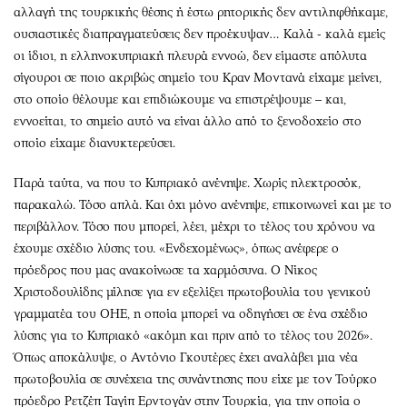
Περιβάλλον
Ταξίδια
αλλαγή της τουρκικής θέσης ή έστω ρητορικής δεν αντιληφθήκαμε,
Ελλάδα
Συνταγές
ουσιαστικές διαπραγματεύσεις δεν προέκυψαν… Καλά - καλά εμείς
οι ίδιοι, η ελληνοκυπριακή πλευρά εννοώ, δεν είμαστε απόλυτα
Κόσμος
Έξοδος
σίγουροι σε ποιο ακριβώς σημείο του Κραν Μοντανά είχαμε μείνει,
Παράξενα
Media
στο οποίο θέλουμε και επιδιώκουμε να επιστρέψουμε – και,
Πολιτισμός
Εκπομπές
εννοείται, το σημείο αυτό να είναι άλλο από το ξενοδοχείο στο
Σινεμά
Wine routes
οποίο είχαμε διανυκτερεύσει.
Θέατρο-Χορός
Podcasts
Παρά ταύτα, να που το Κυπριακό ανένηψε. Χωρίς ηλεκτροσόκ,
Μουσική
Uncut
παρακαλώ. Τόσο απλά. Και όχι μόνο ανένηψε, επικοινωνεί και με το
Εικαστικά
Προσφορές
περιβάλλον. Τόσο που μπορεί, λέει, μέχρι το τέλος του χρόνου να
Βιβλίο
Προσωπικότητες στην ''Κ''
έχουμε σχέδιο λύσης του. «Ενδεχομένως», όπως ανέφερε ο
Χειρόγραφα
Επιστολές
πρόεδρος που μας ανακοίνωσε τα χαρμόσυνα. Ο Νίκος
Χριστοδουλίδης μίλησε για εν εξελίξει πρωτοβουλία του γενικού
γραμματέα του ΟΗΕ, η οποία μπορεί να οδηγήσει σε ένα σχέδιο
λύσης για το Κυπριακό «ακόμη και πριν από το τέλος του 2026».
Όπως αποκάλυψε, ο Αντόνιο Γκουτέρες έχει αναλάβει μια νέα
πρωτοβουλία
σε συνέχεια της συνάντησης που είχε με τον Τούρκο
πρόεδρο Ρετζέπ Ταγίπ Ερντογάν στην Τουρκία, για την οποία ο