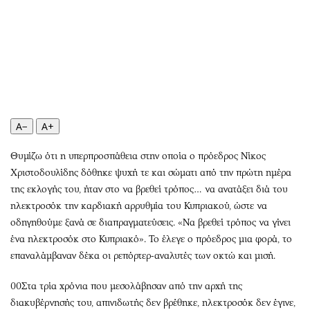
Αθλητισμός
Geek
Κύπρος
Νέα
Ελλάδα
Κινητά-tablets
Διεθνή
Social
Κληρώσεις Allwyn
Αυτοκίνηση
Οικονομική
Αφιερώματα
A−
A+
Οικονομία
Πολιτική
Real Estate
Οικονομία
Θυμίζω ότι η υπερπροσπάθεια στην οποία ο πρόεδρος Νίκος
Χριστοδουλίδης δόθηκε ψυχή τε και σώματι από την πρώτη ημέρα
Επιχειρήσεις
Γενικά
της εκλογής του, ήταν στο να βρεθεί τρόπος… να ανατάξει διά του
Αγορές
Αναδρομές
ηλεκτροσόκ την καρδιακή αρρυθμία του Κυπριακού, ώστε να
Money Review
Πρόσωπα
οδηγηθούμε ξανά σε διαπραγματεύσεις. «Να βρεθεί τρόπος να γίνει
AstroBank Properties
Περιβάλλον
ένα ηλεκτροσόκ στο Κυπριακό». Το έλεγε ο πρόεδρος μια φορά, το
Trends
Good Life
επαναλάμβαναν δέκα οι ρεπόρτερ-αναλυτές των οκτώ και μισή.
Ενέργεια
Γυναίκα
00Στα τρία χρόνια που μεσολάβησαν από την αρχή της
Ναυτιλία
Showbiz
διακυβέρνησής του, απινιδωτής δεν βρέθηκε, ηλεκτροσόκ δεν έγινε,