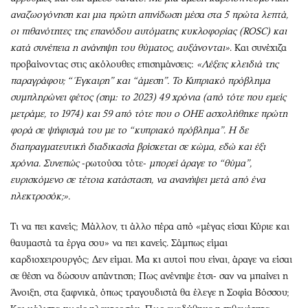
αναζωογόνηση και μια πρώτη απινίδωση μέσα στα 5 πρώτα λεπτά,
οι πιθανότητες της επανόδου αυτόματης κυκλοφορίας (
ROSC
) και
κατά συνέπεια η ανάνηψη του θύματος, αυξάνονται»
. Και συνέχιζα
προβαίνοντας στις ακόλουθες επισημάνσεις:
«Λέξεις κλειδιά της
παραγράφου; “Έγκαιρη” και “άμεση”. Το Κυπριακό πρόβλημα
συμπληρώνει φέτος (σημ: το 2023) 49 χρόνια (από τότε που εμείς
μετράμε, το 1974) και 59 από τότε που ο ΟΗΕ ασχολήθηκε πρώτη
φορά σε ψήφισμά του με το “κυπριακό πρόβλημα”. Η δε
διαπραγματευτική διαδικασία βρίσκεται σε κώμα, εδώ και έξι
χρόνια. Συνεπώς
-ρωτούσα τότε-
μπορεί άραγε το “θύμα”,
ευρισκόμενο σε τέτοια κατάσταση, να ανανήψει μετά από ένα
ηλεκτροσόκ;».
Τι να πει κανείς; Μάλλον, τι άλλο πέρα από «μέγας είσαι Κύριε και
θαυμαστά τα έργα σου» να πει κανείς. Σάμπως είμαι
καρδιοχειρουργός; Δεν είμαι. Μα κι αυτοί που είναι, άραγε να είσαι
σε θέση να δώσουν απάντηση; Πως ανένηψε έτσι- σαν να μπαίνει η
Άνοιξη, στα ξαφνικά, όπως τραγουδιστά θα έλεγε η Σοφία Βόσσου;