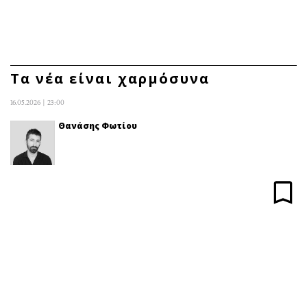
ΕΓΓΡΑΦΗ
ΕΙΣΟΔΟΣ
Τα νέα είναι χαρμόσυνα
16.05.2026 | 23:00
ΚΑΤΗΓΟΡΙΕΣ
ΣΥΝΔΕΣΗ
Θανάσης Φωτίου
Κύπρος
Απόψεις
Παιδεία
Αρθρογραφία
Υγεία
The Hill
Πολιτική
Υγεία
Βουλευτικές 2026
Αγγελίες
Εκλογές 2024
Ενοικιάζονται
Προεδρικές 2023
Πωλούνται
Δημοσκοπήσεις
Ζητούν εργασία
Διπλωματία
Θέσεις εργασίας