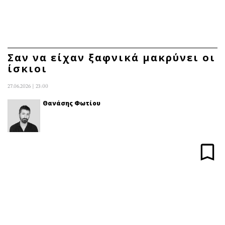
ΕΓΓΡΑΦΗ
ΕΙΣΟΔΟΣ
Σαν να είχαν ξαφνικά μακρύνει οι
ίσκιοι
ΚΑΤΗΓΟΡΙΕΣ
ΣΥΝΔΕΣΗ
27.06.2026 | 23:00
Κύπρος
Απόψεις
Θανάσης Φωτίου
Παιδεία
Αρθρογραφία
Υγεία
The Hill
Πολιτική
Υγεία
Βουλευτικές 2026
Αγγελίες
Εκλογές 2024
Ενοικιάζονται
Προεδρικές 2023
Πωλούνται
Δημοσκοπήσεις
Ζητούν εργασία
Διπλωματία
Θέσεις εργασίας