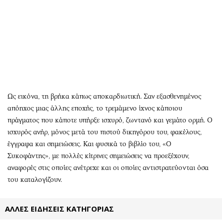
Αθλητισμός
Geek
Κύπρος
Νέα
Ελλάδα
Κινητά-tablets
Διεθνή
Social
Κληρώσεις Allwyn
Αυτοκίνηση
Οικονομική
Αφιερώματα
Οικονομία
Πολιτική
Ως εικόνα, τη βρήκα κάπως αποκαρδιωτική. Σαν εξασθενημένος
απόηχος μιας άλλης εποχής, το τρεμάμενο ίχνος κάποιου
Real Estate
Οικονομία
πράγματος που κάποτε υπήρξε ισχυρό, ζωντανό και γεμάτο ορμή. Ο
Επιχειρήσεις
Γενικά
ισχυρός ανήρ, μόνος μετά του πιστού δικηγόρου του, φακέλους,
Αγορές
Αναδρομές
έγγραφα και σημειώσεις. Και φυσικά το βιβλίο του, «Ο
Money Review
Πρόσωπα
Συκοφάντης», με πολλές κίτρινες σημειώσεις να προεξέχουν,
AstroBank Properties
Περιβάλλον
αναφορές στις οποίες ανέτρεχε και οι οποίες αντιστρατεύονται όσα
του καταλογίζουν.
Trends
Good Life
Ενέργεια
Γυναίκα
ΑΛΛΕΣ ΕΙΔΗΣΕΙΣ ΚΑΤΗΓΟΡΙΑΣ
Ναυτιλία
Showbiz