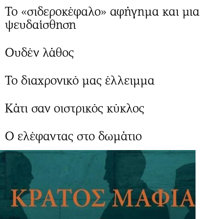
Περιβάλλον
Ταξίδια
Το «σιδεροκέφαλο» αφήγημα και μια
Ελλάδα
Συνταγές
ψευδαίσθηση
Κόσμος
Έξοδος
Παράξενα
Media
Ουδέν λάθος
Πολιτισμός
Εκπομπές
Σινεμά
Wine routes
Το διαχρονικό μας έλλειμμα
Θέατρο-Χορός
Podcasts
Μουσική
Uncut
Κάτι σαν οιστρικός κύκλος
Εικαστικά
Προσφορές
Βιβλίο
Προσωπικότητες στην ''Κ''
Ο ελέφαντας στο δωμάτιο
Χειρόγραφα
Επιστολές