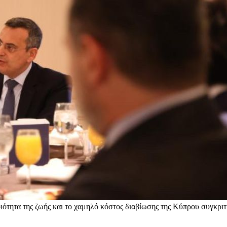
οιότητα της ζωής και το χαμηλό κόστος διαβίωσης της Κύπρου συγκρι