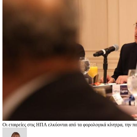
Οι εταιρείες στις ΗΠΑ ελκύονται από τα φορολογικά κίνητρα, την π