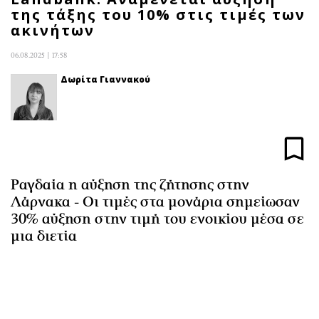
της τάξης του 10% στις τιμές των
Αθλητισμός
Geek
ακινήτων
Κύπρος
Νέα
Ελλάδα
Κινητά-tablets
06.08.2025 | 17:58
Διεθνή
Social
Δωρίτα Γιαννακού
Κληρώσεις Allwyn
Αυτοκίνηση
Οικονομική
Αφιερώματα
Οικονομία
Πολιτική
Real Estate
Οικονομία
Επιχειρήσεις
Γενικά
Ραγδαία η αύξηση της ζήτησης στην
Αγορές
Αναδρομές
Λάρνακα - Οι τιμές στα μονάρια σημείωσαν
30% αύξηση στην τιμή του ενοικίου μέσα σε
Money Review
Πρόσωπα
μια διετία
AstroBank Properties
Περιβάλλον
Trends
Good Life
Ενέργεια
Γυναίκα
Ναυτιλία
Showbiz