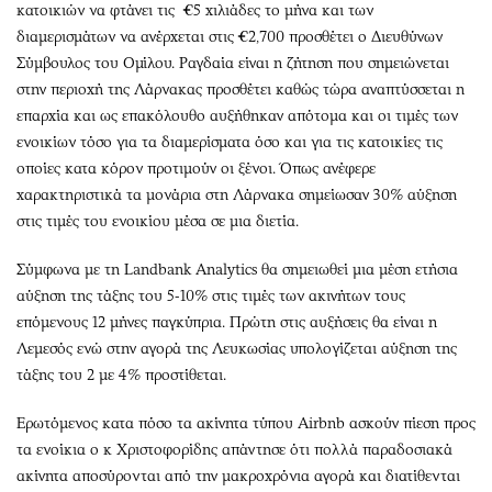
κατοικιών να φτάνει τις
€5 χιλιάδες το μήνα και των
διαμερισμάτων να ανέρχεται στις €2,700 προσθέτει ο Διευθύνων
Σύμβουλος του Ομίλου. Ραγδαία είναι η ζήτηση που σημειώνεται
στην περιοχή της Λάρνακας προσθέτει καθώς τώρα αναπτύσσεται η
επαρχία και ως επακόλουθο αυξήθηκαν απότομα και οι τιμές των
ενοικίων τόσο για τα διαμερίσματα όσο και για τις κατοικίες τις
οποίες κατα κόρον προτιμούν οι ξένοι. Όπως ανέφερε
χαρακτηριστικά τα μονάρια στη Λάρνακα σημείωσαν 30% αύξηση
στις τιμές του ενοικίου μέσα σε μια διετία.
Σύμφωνα με τη Landbank Analytics θα σημειωθεί μια μέση ετήσια
αύξηση της τάξης του 5-10% στις τιμές των ακινήτων τους
επόμενους 12 μήνες παγκύπρια. Πρώτη στις αυξήσεις θα είναι η
Λεμεσός ενώ στην αγορά της Λευκωσίας υπολογίζεται αύξηση της
τάξης του 2 με 4% προστίθεται.
Ερωτόμενος κατα πόσο τα ακίνητα τύπου Airbnb ασκούν πίεση προς
τα ενοίκια ο κ Χριστοφορίδης απάντησε ότι πολλά παραδοσιακά
ακίνητα αποσύρονται από την μακροχρόνια αγορά και διατίθενται