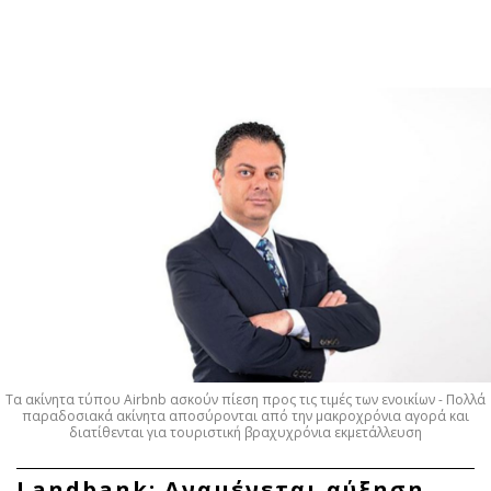
ΕΓΓΡΑΦΗ
ΕΙΣΟΔΟΣ
ΚΑΤΗΓΟΡΙΕΣ
ΣΥΝΔΕΣΗ
Κύπρος
Απόψεις
Παιδεία
Αρθρογραφία
Υγεία
The Hill
Πολιτική
Υγεία
Βουλευτικές 2026
Αγγελίες
Εκλογές 2024
Ενοικιάζονται
Τα ακίνητα τύπου Airbnb ασκούν πίεση προς τις τιμές των ενοικίων - Πολλά
Προεδρικές 2023
Πωλούνται
παραδοσιακά ακίνητα αποσύρονται από την μακροχρόνια αγορά και
διατίθενται για τουριστική βραχυχρόνια εκμετάλλευση
Δημοσκοπήσεις
Ζητούν εργασία
Διπλωματία
Θέσεις εργασίας
Landbank: Αναμένεται αύξηση