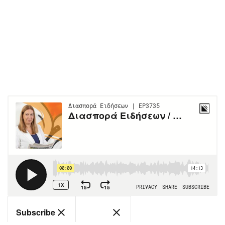
Περιβάλλον
Ταξίδια
Ελλάδα
Συνταγές
Κόσμος
Έξοδος
Παράξενα
Media
Πολιτισμός
Εκπομπές
Σινεμά
Wine routes
Θέατρο-Χορός
Podcasts
Μουσική
Uncut
Εικαστικά
Προσφορές
Βιβλίο
Προσωπικότητες στην ''Κ''
Χειρόγραφα
Επιστολές