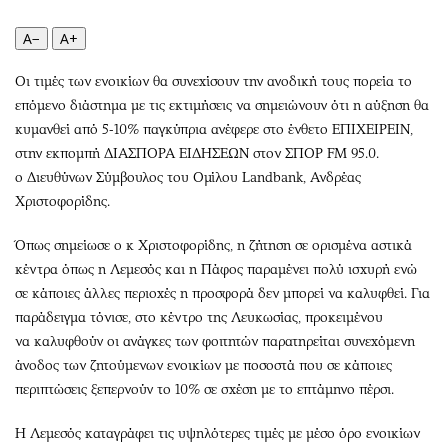
A−
A+
Οι τιμές των ενοικίων θα συνεχίσουν την ανοδική τους πορεία το
επόμενο διάστημα με τις εκτιμήσεις να σημειώνουν ότι η αύξηση θα
κυμανθεί από 5-10% παγκύπρια ανέφερε στο ένθετο ΕΠΙΧΕΙΡΕΙΝ,
στην εκπομπή ΔΙΑΣΠΟΡΑ ΕΙΔΗΣΕΩΝ στον ΣΠΟΡ FM 95.0.
ο Διευθύνων Σύμβουλος του Ομίλου Landbank, Ανδρέας
Χριστοφορίδης.
Όπως σημείωσε ο κ Χριστοφορίδης, η ζήτηση σε ορισμένα αστικά
κέντρα όπως η Λεμεσός και η Πάφος παραμένει πολύ ισχυρή ενώ
σε κάποιες άλλες περιοχές η προσφορά δεν μπορεί να καλυφθεί. Για
παράδειγμα τόνισε, στο κέντρο της Λευκωσίας, προκειμένου
να καλυφθούν οι ανάγκες των φοιτητών παρατηρείται συνεχόμενη
άνοδος των ζητούμενων ενοικίων με ποσοστά που σε κάποιες
περιπτώσεις ξεπερνούν το 10% σε σχέση με το επτάμηνο πέρσι.
Η Λεμεσός καταγράφει τις υψηλότερες τιμές με μέσο όρο ενοικίων