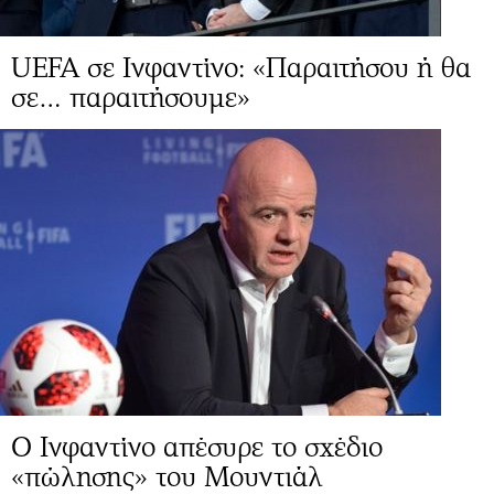
UEFA σε Ινφαντίνο: «Παραιτήσου ή θα
σε… παραιτήσουμε»
Ο Ινφαντίνο απέσυρε το σχέδιο
«πώλησης» του Μουντιάλ