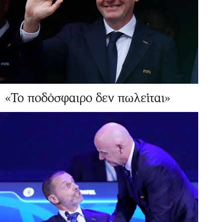
«Το ποδόσφαιρο δεν πωλείται»