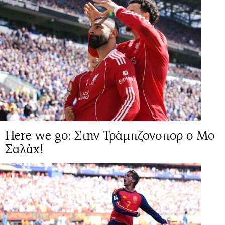
Here we go: Στην Τράμπζονσπορ ο Μο
Σαλάχ!