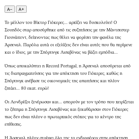
Περιβάλλον
Ταξίδια
A−
A+
Ελλάδα
Συνταγές
Κόσμος
Έξοδος
Το μέλλον του Βίκτορ Γιόκερες… αρχίζει να δυσκολεύει! Ο
Παράξενα
Media
Σουηδός σταρ αποσύρθηκε από τις συζητήσεις με την Μάντσεστερ
Γιουνάιτεντ, δείχνοντας πως θέλει να φορέσει την φανέλα της
Πολιτισμός
Εκπομπές
Άρσεναλ. Παρόλα αυτά οι εξελίξεις δεν είναι αυτές που θα περίμενε
Σινεμά
Wine routes
και ο ίδιος, με την Σπόρτινγκ Λισαβόνας να βάζει εμπόδια…
Θέατρο-Χορός
Podcasts
Μουσική
Uncut
Όπως αποκαλύπτει η Record Portugal, η Άρσεναλ αποσύρεται από
τις διαπραγματεύσεις για την απόκτηση του Γιόκερες, καθώς η
Εικαστικά
Προσφορές
Σπόρτινγκ ανέβασε τις οικονομικές της απαιτήσεις και πλέον
Βιβλίο
Προσωπικότητες στην ''Κ''
ζητάει… 80 εκατ. ευρώ!
Χειρόγραφα
Επιστολές
Οι Λονδρέζοι ξενέρωσαν και… απορούν με τον τρόπο που χειρίζεται
το ζήτημα η Σπόρτινγκ Λισαβόνας και ξεκαθάρισαν στον Γιόκερες
πως δεν είναι πλέον ο πρωταρχικός στόχος για το κέντρο της
επίθεσης.
Η Άρσεναλ πλέον στρέφει όλο της το ενδιαφέρον στην απόκτηση