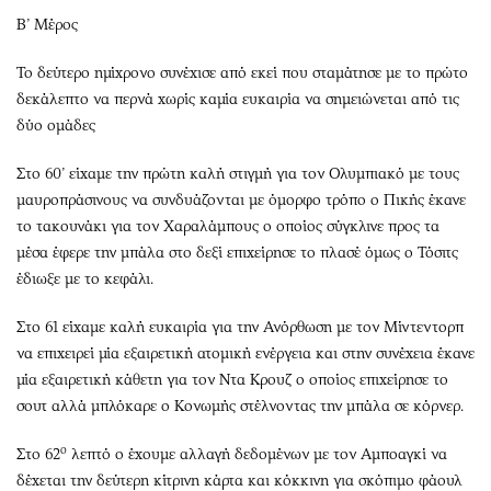
Β’ Μέρος
Το δεύτερο ημίχρονο συνέχισε από εκεί που σταμάτησε με το πρώτο
δεκάλεπτο να περνά χωρίς καμία ευκαιρία να σημειώνεται από τις
δύο ομάδες
Στο 60’ είχαμε την πρώτη καλή στιγμή για τον Ολυμπιακό με τους
μαυροπράσινους να συνδυάζονται με όμορφο τρόπο ο Πικής έκανε
το τακουνάκι για τον Χαραλάμπους ο οποίος σύγκλινε προς τα
μέσα έφερε την μπάλα στο δεξί επιχείρησε το πλασέ όμως ο Τόσιτς
έδιωξε με το κεφάλι.
Στο 61 είχαμε καλή ευκαιρία για την Ανόρθωση με τον Μίντεντορπ
να επιχειρεί μία εξαιρετική ατομική ενέργεια και στην συνέχεια έκανε
μία εξαιρετική κάθετη για τον Ντα Κρουζ ο οποίος επιχείρησε το
σουτ αλλά μπλόκαρε ο Κονωμής στέλνοντας την μπάλα σε κόρνερ.
ο
Στο 62
λεπτό ο έχουμε αλλαγή δεδομένων με τον Αμποαγκί να
δέχεται την δεύτερη κίτρινη κάρτα και κόκκινη για σκόπιμο φάουλ