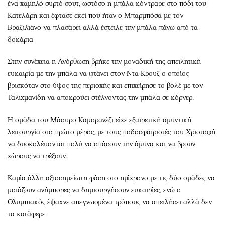
ένα χαμηλό συρτό σουτ, ωστόσο η μπάλα κόντραρε στο πόδι του
Κατελάρη και έφτασε εκεί που ήταν ο Μπαρμπόσα με τον
Βραζιλιάνο να πλασάρει αλλά έστειλε την μπάλα πάνω από τα
δοκάρια
Στην συνέχεια η Ανόρθωση βρήκε την μοναδική της απειλητική
ευκαιρία με την μπάλα να φτάνει στον Ντα Κρουζ ο οποίος
βρισκόταν στο ύψος της περιοχής και επιχείρησε το βολέ με τον
Ταλιχμανίδη να αποκρούει στέλνοντας την μπάλα σε κόρνερ.
Η ομάδα του Μάουρο Καμορανέζι είχε εξαιρετική αμυντική
λειτουργία στο πρώτο μέρος, με τους ποδοσφαιριστές του Χριστοφή
να δυσκολέυονται πολύ να σπάσουν την άμυνα και να βρουν
χώρους να τρέξουν.
Καμία άλλη αξιοσημείωτη φάση στο ημίχρονο με τις δύο ομάδες να
μοιάζουν ανήμπορες να δημιουργήσουν ευκαιρίες, ενώ ο
Ολυμπιακός έψαχνε απεγνωσμένα τρόπους να απειλήσει αλλά δεν
τα κατάφερε