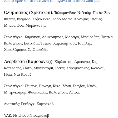
Λεπτό προς λεπτό η εξέλιξη του αγώνα στην ιστοσελίδα μας
Ολυμπιακός (Χριστοφή):
Ταλιχμανίδης, Ντζεπάρ, Πικής, Ζαν
Φελίπε, Βιεϊρίνια, Κοβαλένκο, Ζοάο Μάριο, Κονομής, Γκόμες,
Μπαρμπόσα, Μπράντονιτς.
Στον πάγκο: Κυριάκου, Λουκόυμπαρ, Μορέιρα, Μπαΐροβιτς, Τότσκα,
Καλογήρου, Ευτιχίδης, Ίνγκια, Χαραλάμπους, Γουήλερ,
Χαραλάμπους Σ., Ομορόβα.
Ανόρθωση (Καμορανέζι):
Κάρλστρομ, Αμποάγκι, Κις,
Κατελάρης, Σιατίν, Μίντεντορπ, Τόσιτς, Καραμανώλης, Ιωάννου,
Ηλία, Ντα Κρουζ
Στον πάγκο: Σέμποκ, Παναγή, Κίκο, Σένσι, Σεργίου, Ντιόν,
Μπέργκστρομ, Φουκκαρής, Καλογήρου, Λύτρας
Διαιτητής: Γκεόργκι Καμπάκοβ
VAR: Ντιμίτροβ Ντραγκάνοβ