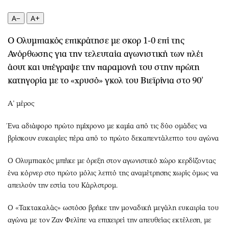
Περιβάλλον
Ταξίδια
Ελλάδα
Συνταγές
A−
A+
Κόσμος
Έξοδος
Ο Ολυμπιακός επικράτησε με σκορ 1-0 επί της
Παράξενα
Media
Ανόρθωσης για την τελευταία αγωνιστική των πλέι
Πολιτισμός
Εκπομπές
άουτ και υπέγραψε την παραμονή του στην πρώτη
Σινεμά
Wine routes
κατηγορία με το «χρυσό» γκολ του Βιεϊρίνια στο 90’
Θέατρο-Χορός
Podcasts
Α’ μέρος
Μουσική
Uncut
Εικαστικά
Προσφορές
Ένα αδιάφορο πρώτο ημίχρονο με καμία από τις δύο ομάδες να
Βιβλίο
Προσωπικότητες στην ''Κ''
βρίσκουν ευκαιρίες πέρα από το πρώτο δεκαπεντάλεπτο του αγώνα
Χειρόγραφα
Επιστολές
Ο Ολυμπιακός μπήκε με όρεξη στον αγωνιστικό χώρο κερδίζοντας
ένα κόρνερ στο πρώτο μόλις λεπτό της αναμέτρησης χωρίς όμως να
απειλούν την εστία του Κάρλστρομ.
Ο «Τακτακαλάς» ωστόσο βρήκε την μοναδική μεγάλη ευκαιρία του
αγώνα με τον Ζαν Φελίπε να επιχειρεί την απευθείας εκτέλεση, με