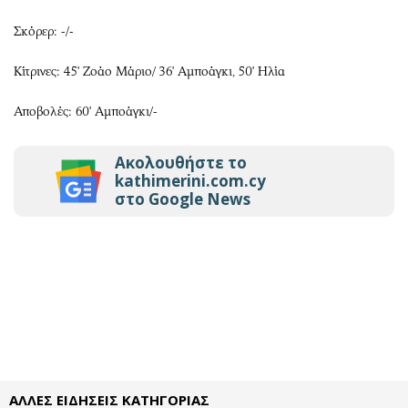
Σκόρερ: -/-
Κίτρινες: 45' Ζοάο Μάριο/ 36' Αμποάγκι, 50' Ηλία
Αποβολές: 60' Αμποάγκι/-
Ακολουθήστε το
kathimerini.com.cy
στο Google News
ΑΛΛΕΣ ΕΙΔΗΣΕΙΣ ΚΑΤΗΓΟΡΙΑΣ