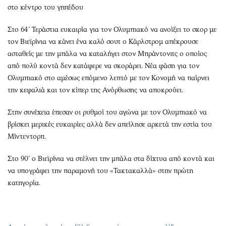
στο κέντρο του γηπέδου
Στο 64’ Τεράστια ευκαιρία για τον Ολυμπιακό να ανοίξει το σκορ με
τον Βιεϊρίνια να κάνει ένα καλό σουτ ο Κάρλστρομ απέκρουσε
ασταθείς με την μπάλα να καταλήγει στον Μπράντονιτς ο οποίος
από πολύ κοντά δεν κατάφερε να σκοράρει. Νέα φάση για τον
Ολυμπιακό στο αμέσως επόμενο λεπτό με τον Κονομή να παίρνει
την κεφαλιά και τον κίπερ της Ανόρθωσης να αποκρούει.
Στην συνέχεια έπεσαν οι ρυθμοί του αγώνα με τον Ολυμπιακό να
βρίσκει μερικές ευκαιρίες αλλά δεν απείλησε αρκετά την εστία του
Μίντεντορπ.
Στο 90’ ο Βιεϊρίνια να στέλνει την μπάλα στα δίχτυα από κοντά και
να υπογράφει την παραμονή του «Τακτακαλλά» στην πρώτη
κατηγορία.