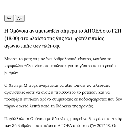
Περιβάλλον
Ταξίδια
Ελλάδα
Συνταγές
A−
A+
Κόσμος
Έξοδος
Παράξενα
Media
Η Ομόνοια αντιμετωπίζει σήμερα το ΑΠΟΕΛ στο ΓΣΠ
Πολιτισμός
Εκπομπές
(18:00) στο πλαίσιο της 9ης και πρότελευταίας
Σινεμά
Wine routes
αγωνιστικής των πλέι-οφ.
Θέατρο-Χορός
Podcasts
Μπορεί το ματς να μην έχει βαθμολογικό κίνητρο, ωστόσο το
Μουσική
Uncut
«τριφύλλι» θέλει νίκη στο «αιώνιο» για το γόητρο και το ρεκόρ
Εικαστικά
Προσφορές
βαθμών.
Βιβλίο
Προσωπικότητες στην ''Κ''
Χειρόγραφα
Επιστολές
Ο Χένινγκ Μπεργκ αναμένεται να αξιοποιήσει τις τελευταίες
αγωνιστικές ώστε να ανοίξει περισσότερο το ροτέισον και να
προσφέρει επιπλέον χρόνο συμμετοχής σε ποδοσφαιριστές που δεν
πήραν αρκετά λεπτά κατά τη διάρκεια της χρονιάς.
Παράλληλα η Ομόνοια με δύο νίκες μπορεί να ξεπεράσει το ρεκόρ
των 86 βαθμών που κατέχει ο ΑΠΟΕΛ από τη σεζόν 2017-18. Οι