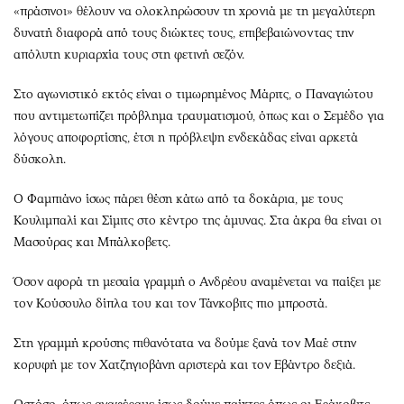
«πράσινοι» θέλουν να ολοκληρώσουν τη χρονιά με τη μεγαλύτερη
δυνατή διαφορά από τους διώκτες τους, επιβεβαιώνοντας την
απόλυτη κυριαρχία τους στη φετινή σεζόν.
Στο αγωνιστικό εκτός είναι ο τιμωρημένος Μάριτς, ο Παναγιώτου
που αντιμετωπίζει πρόβλημα τραυματισμού, όπως και ο Σεμέδο για
λόγους αποφορτίσης, έτσι η πρόβλεψη ενδεκάδας είναι αρκετά
δύσκολη.
Ο Φαμπιάνο ίσως πάρει θέση κάτω από τα δοκάρια, με τους
Κουλιμπαλί και Σίμιτς στο κέντρο της άμυνας. Στα άκρα θα είναι οι
Μασούρας και Μπάλκοβετς.
Όσον αφορά τη μεσαία γραμμή ο Ανδρέου αναμένεται να παίξει με
τον Κούσουλο δίπλα του και τον Τάνκοβιτς πιο μπροστά.
Στη γραμμή κρούσης πιθανότατα να δούμε ξανά τον Μαέ στην
κορυφή με τον Χατζηγιοβάνη αριστερά και τον Εβάντρο δεξιά.