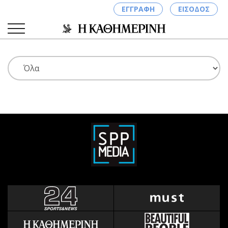
ΕΓΓΡΑΦΗ
ΕΙΣΟΔΟΣ
ΚΑΤΗΓΟΡΙΕΣ
ΣΥΝΔΕΣΗ
Κύπρος
Απόψεις
Παιδεία
Αρθρογραφία
Υγεία
The Hill
Πολιτική
Υγεία
Βουλευτικές 2026
Αγγελίες
Εκλογές 2024
Ενοικιάζονται
Προεδρικές 2023
Πωλούνται
Δημοσκοπήσεις
Ζητούν εργασία
Διπλωματία
Θέσεις εργασίας