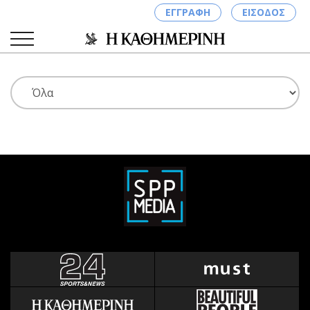
ΕΓΓΡΑΦΗ
ΕΙΣΟΔΟΣ
ΚΑΤΗΓΟΡΙΕΣ
ΣΥΝΔΕΣΗ
Κύπρος
Απόψεις
Παιδεία
Αρθρογραφία
Υγεία
The Hill
Πολιτική
Υγεία
Βουλευτικές 2026
Αγγελίες
Εκλογές 2024
Ενοικιάζονται
Προεδρικές 2023
Πωλούνται
Δημοσκοπήσεις
Ζητούν εργασία
Διπλωματία
Θέσεις εργασίας