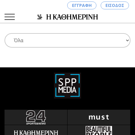
ΕΓΓΡΑΦΗ
ΕΙΣΟΔΟΣ
ΚΑΤΗΓΟΡΙΕΣ
ΣΥΝΔΕΣΗ
Κύπρος
Απόψεις
Παιδεία
Αρθρογραφία
Υγεία
The Hill
Πολιτική
Υγεία
Βουλευτικές 2026
Αγγελίες
Εκλογές 2024
Ενοικιάζονται
Προεδρικές 2023
Πωλούνται
Δημοσκοπήσεις
Ζητούν εργασία
Διπλωματία
Θέσεις εργασίας