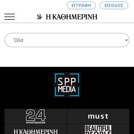
ΕΓΓΡΑΦΗ
ΕΙΣΟΔΟΣ
ΚΑΤΗΓΟΡΙΕΣ
ΣΥΝΔΕΣΗ
Κύπρος
Απόψεις
Παιδεία
Αρθρογραφία
Υγεία
The Hill
Πολιτική
Υγεία
Βουλευτικές 2026
Αγγελίες
Εκλογές 2024
Ενοικιάζονται
Προεδρικές 2023
Πωλούνται
Δημοσκοπήσεις
Ζητούν εργασία
Διπλωματία
Θέσεις εργασίας