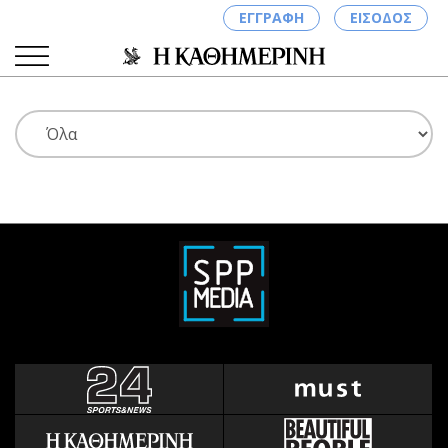
ΕΓΓΡΑΦΗ
ΕΙΣΟΔΟΣ
ΚΑΤΗΓΟΡΙΕΣ
ΣΥΝΔΕΣΗ
Κύπρος
Απόψεις
Παιδεία
Αρθρογραφία
Υγεία
The Hill
Πολιτική
Υγεία
Βουλευτικές 2026
Αγγελίες
Εκλογές 2024
Ενοικιάζονται
Προεδρικές 2023
Πωλούνται
Δημοσκοπήσεις
Ζητούν εργασία
Διπλωματία
Θέσεις εργασίας