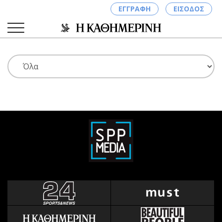
ΕΓΓΡΑΦΗ
ΕΙΣΟΔΟΣ
ΚΑΤΗΓΟΡΙΕΣ
ΣΥΝΔΕΣΗ
Κύπρος
Απόψεις
Παιδεία
Αρθρογραφία
Υγεία
The Hill
Πολιτική
Υγεία
Βουλευτικές 2026
Αγγελίες
Εκλογές 2024
Ενοικιάζονται
Προεδρικές 2023
Πωλούνται
Δημοσκοπήσεις
Ζητούν εργασία
Διπλωματία
Θέσεις εργασίας