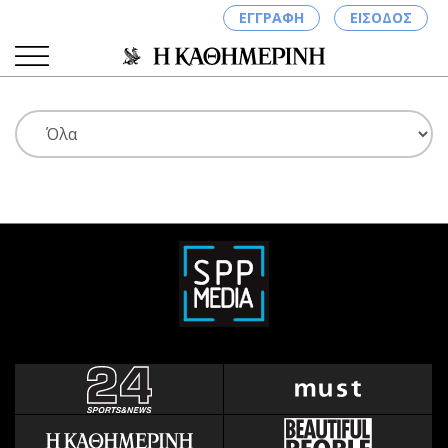
ΕΓΓΡΑΦΗ
ΕΙΣΟΔΟΣ
ΚΑΤΗΓΟΡΙΕΣ
ΣΥΝΔΕΣΗ
Κύπρος
Απόψεις
Παιδεία
Αρθρογραφία
Υγεία
The Hill
Πολιτική
Υγεία
Βουλευτικές 2026
Αγγελίες
Εκλογές 2024
Ενοικιάζονται
Προεδρικές 2023
Πωλούνται
Δημοσκοπήσεις
Ζητούν εργασία
Διπλωματία
Θέσεις εργασίας