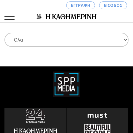
ΕΓΓΡΑΦΗ
ΕΙΣΟΔΟΣ
ΚΑΤΗΓΟΡΙΕΣ
ΣΥΝΔΕΣΗ
Κύπρος
Απόψεις
Παιδεία
Αρθρογραφία
Υγεία
The Hill
Πολιτική
Υγεία
Βουλευτικές 2026
Αγγελίες
Εκλογές 2024
Ενοικιάζονται
Προεδρικές 2023
Πωλούνται
Δημοσκοπήσεις
Ζητούν εργασία
Διπλωματία
Θέσεις εργασίας