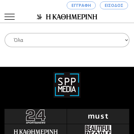
ΕΓΓΡΑΦΗ
ΕΙΣΟΔΟΣ
ΚΑΤΗΓΟΡΙΕΣ
ΣΥΝΔΕΣΗ
Κύπρος
Απόψεις
Παιδεία
Αρθρογραφία
Υγεία
The Hill
Πολιτική
Υγεία
Βουλευτικές 2026
Αγγελίες
Εκλογές 2024
Ενοικιάζονται
Προεδρικές 2023
Πωλούνται
Δημοσκοπήσεις
Ζητούν εργασία
Διπλωματία
Θέσεις εργασίας