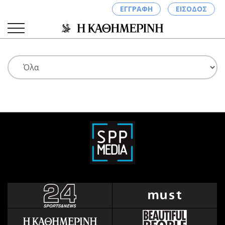
ΕΓΓΡΑΦΗ
ΕΙΣΟΔΟΣ
ΚΑΤΗΓΟΡΙΕΣ
ΣΥΝΔΕΣΗ
Κύπρος
Απόψεις
Παιδεία
Αρθρογραφία
Υγεία
The Hill
Πολιτική
Υγεία
Βουλευτικές 2026
Αγγελίες
Εκλογές 2024
Ενοικιάζονται
Προεδρικές 2023
Πωλούνται
Δημοσκοπήσεις
Ζητούν εργασία
Διπλωματία
Θέσεις εργασίας