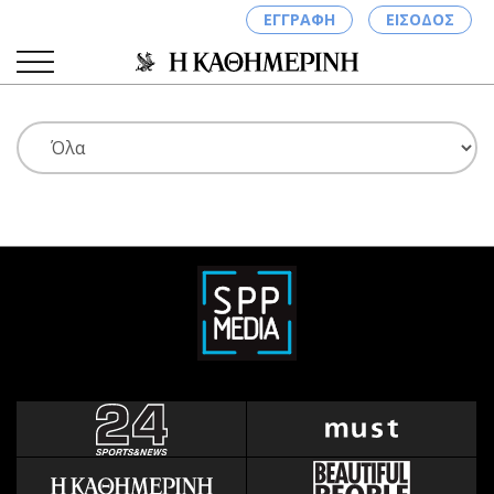
ΕΓΓΡΑΦΗ
ΕΙΣΟΔΟΣ
ΚΑΤΗΓΟΡΙΕΣ
ΣΥΝΔΕΣΗ
Κύπρος
Απόψεις
Παιδεία
Αρθρογραφία
Υγεία
The Hill
Πολιτική
Υγεία
Βουλευτικές 2026
Αγγελίες
Εκλογές 2024
Ενοικιάζονται
Προεδρικές 2023
Πωλούνται
Δημοσκοπήσεις
Ζητούν εργασία
Διπλωματία
Θέσεις εργασίας